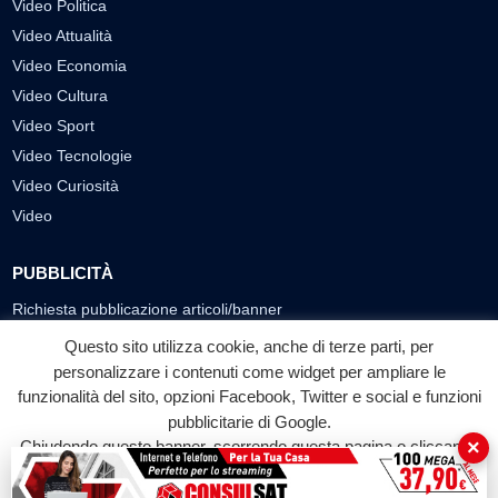
Video Politica
Video Attualità
Video Economia
Video Cultura
Video Sport
Video Tecnologie
Video Curiosità
Video
PUBBLICITÀ
Richiesta pubblicazione articoli/banner
Questo sito utilizza cookie, anche di terze parti, per
SEGUICI SUI SOCIAL
personalizzare i contenuti come widget per ampliare le
funzionalità del sito, opzioni Facebook, Twitter e social e funzioni
f
◎
▶
pubblicitarie di Google.
Facebook
Instagram
YouTube
×
Chiudendo questo banner, scorrendo questa pagina o cliccando
su qualunque suo elemento acconsenti all'uso dei cookie.