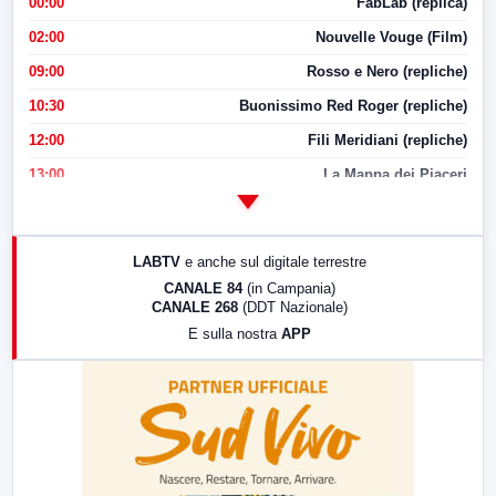
00:00
FabLab (replica)
02:00
Nouvelle Vouge (Film)
09:00
Rosso e Nero (repliche)
10:30
Buonissimo Red Roger (repliche)
12:00
Fili Meridiani (repliche)
13:00
La Mappa dei Piaceri
14:00
LabNews
17:00
LabNews (replica)
LABTV
e anche sul digitale terrestre
18:30
Di Faccia e di Profilo (repliche)
CANALE 84
(in Campania)
CANALE 268
(DDT Nazionale)
19:30
LabNews (Diretta)
E sulla nostra
APP
21:00
Free Sport
23:00
LabNews (replica)