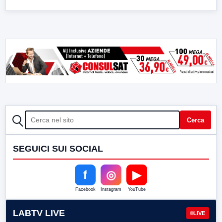
CERCA
Cerca
SEGUICI SUI SOCIAL
f
◎
▶
Facebook
Instagram
YouTube
LABTV LIVE
LIVE