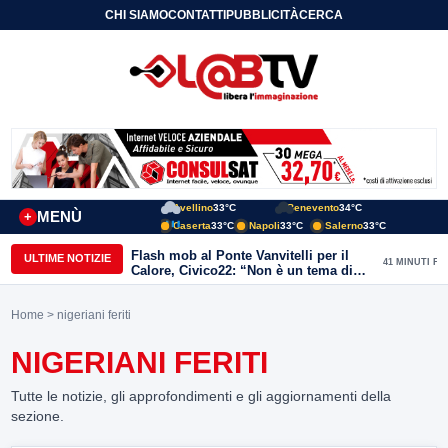
CHI SIAMO
CONTATTI
PUBBLICITÀ
CERCA
Avellino
33°C
Benevento
34°C
MENÙ
+
Caserta
33°C
Napoli
33°C
Salerno
33°C
Flash mob al Ponte Vanvitelli per il
ULTIME NOTIZIE
41 MINUTI FA
Calore, Civico22: “Non è un tema di
quartiere, riguarda tutta Benevento”
Home
> nigeriani feriti
NIGERIANI FERITI
Tutte le notizie, gli approfondimenti e gli aggiornamenti della
sezione.