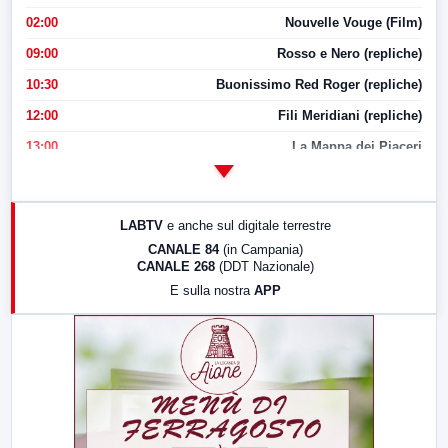
02:00
Nouvelle Vouge (Film)
09:00
Rosso e Nero (repliche)
10:30
Buonissimo Red Roger (repliche)
12:00
Fili Meridiani (repliche)
13:00
La Mappa dei Piaceri
14:00
LabNews
17:00
LabNews (replica)
LABTV
e anche sul digitale terrestre
18:30
Di Faccia e di Profilo (repliche)
CANALE 84
(in Campania)
CANALE 268
(DDT Nazionale)
19:30
LabNews (Diretta)
E sulla nostra
APP
21:00
Free Sport
23:00
LabNews (replica)