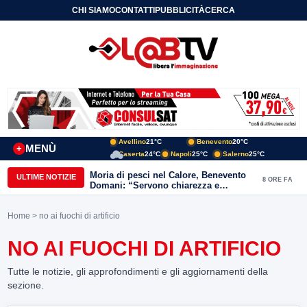
CHI SIAMO
CONTATTI
PUBBLICITÀ
CERCA
Avellino
21°C
Benevento
20°C
MENÙ
+
Caserta
24°C
Napoli
25°C
Salerno
25°C
Moria di pesci nel Calore, Benevento
ULTIME NOTIZIE
8 ORE FA
Domani: “Servono chiarezza e
approfondimenti sulla gestione
ambientale”
Home
> no ai fuochi di artificio
NO AI FUOCHI DI ARTIFICIO
Tutte le notizie, gli approfondimenti e gli aggiornamenti della
sezione.