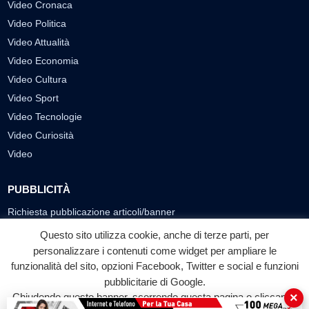
Video Cronaca
Video Politica
Video Attualità
Video Economia
Video Cultura
Video Sport
Video Tecnologie
Video Curiosità
Video
PUBBLICITÀ
Richiesta pubblicazione articoli/banner
Questo sito utilizza cookie, anche di terze parti, per
SEGUICI SUI SOCIAL
personalizzare i contenuti come widget per ampliare le
f
◎
▶
funzionalità del sito, opzioni Facebook, Twitter e social e funzioni
pubblicitarie di Google.
Facebook
Instagram
YouTube
×
Chiudendo questo banner, scorrendo questa pagina o cliccando