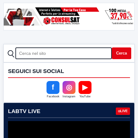
CERCA
Cerca
SEGUICI SUI SOCIAL
f
◎
▶
Facebook
Instagram
YouTube
LABTV LIVE
LIVE