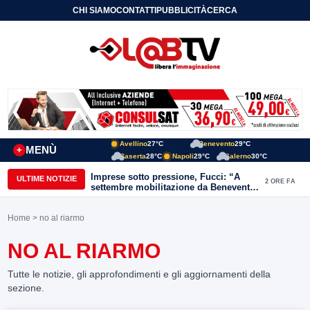
CHI SIAMO
CONTATTI
PUBBLICITÀ
CERCA
Avellino
27°C
Benevento
29°C
MENÙ
+
Caserta
28°C
Napoli
29°C
Salerno
30°C
Imprese sotto pressione, Fucci: “A
ULTIME NOTIZIE
2 ORE FA
settembre mobilitazione da Benevento
e Avellino”
Home
> no al riarmo
NO AL RIARMO
Tutte le notizie, gli approfondimenti e gli aggiornamenti della
sezione.