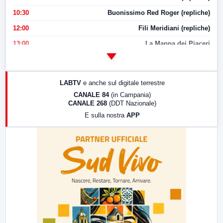
10:30
Buonissimo Red Roger (repliche)
12:00
Fili Meridiani (repliche)
13:00
La Mappa dei Piaceri
14:00
LabNews
17:00
LabNews (replica)
LABTV
e anche sul digitale terrestre
18:30
Di Faccia e di Profilo (repliche)
CANALE 84
(in Campania)
CANALE 268
(DDT Nazionale)
19:30
LabNews (Diretta)
E sulla nostra
APP
21:00
Free Sport
23:00
LabNews (replica)