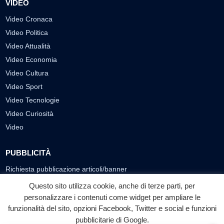
VIDEO
Video Cronaca
Video Politica
Video Attualità
Video Economia
Video Cultura
Video Sport
Video Tecnologie
Video Curiosità
Video
PUBBLICITÀ
Richiesta pubblicazione articoli/banner
Questo sito utilizza cookie, anche di terze parti, per
SEGUICI SUI SOCIAL
personalizzare i contenuti come widget per ampliare le
f
◎
▶
funzionalità del sito, opzioni Facebook, Twitter e social e funzioni
pubblicitarie di Google.