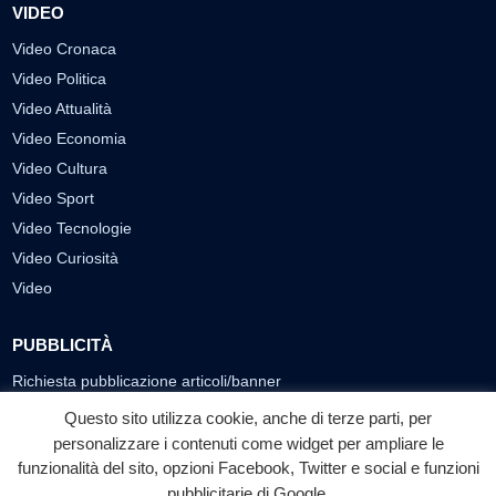
VIDEO
Video Cronaca
Video Politica
Video Attualità
Video Economia
Video Cultura
Video Sport
Video Tecnologie
Video Curiosità
Video
PUBBLICITÀ
Richiesta pubblicazione articoli/banner
Questo sito utilizza cookie, anche di terze parti, per
SEGUICI SUI SOCIAL
personalizzare i contenuti come widget per ampliare le
funzionalità del sito, opzioni Facebook, Twitter e social e funzioni
f
◎
▶
pubblicitarie di Google.