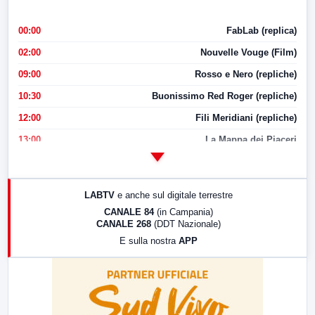
00:00
FabLab (replica)
02:00
Nouvelle Vouge (Film)
09:00
Rosso e Nero (repliche)
10:30
Buonissimo Red Roger (repliche)
12:00
Fili Meridiani (repliche)
13:00
La Mappa dei Piaceri
14:00
LabNews
17:00
LabNews (replica)
LABTV
e anche sul digitale terrestre
18:30
Di Faccia e di Profilo (repliche)
CANALE 84
(in Campania)
CANALE 268
(DDT Nazionale)
19:30
LabNews (Diretta)
E sulla nostra
APP
21:00
Free Sport
23:00
LabNews (replica)