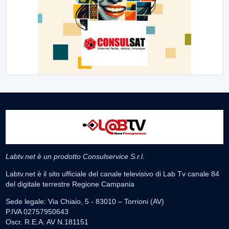
Labtv.net è un prodotto Consulservice S.r.l.
Labtv.net è il sito ufficiale del canale televisivo di Lab Tv canale 84
del digitale terrestre Regione Campania
Sede legale: Via Chiaio, 5 - 83010 – Torrioni (AV)
P.IVA 02757950643
Oscr. R.E.A. AV N.181151