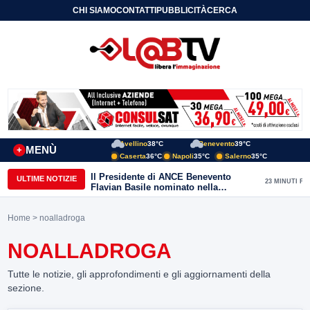
CHI SIAMO
CONTATTI
PUBBLICITÀ
CERCA
Avellino
38°C
Benevento
39°C
MENÙ
+
Caserta
36°C
Napoli
35°C
Salerno
35°C
Il Presidente di ANCE Benevento
ULTIME NOTIZIE
23 MINUTI FA
Flavian Basile nominato nella
Commissione Tecnica
“Internazionalizzazione” di
Home
> noalladroga
Confindustria Nazionale
NOALLADROGA
Tutte le notizie, gli approfondimenti e gli aggiornamenti della
sezione.