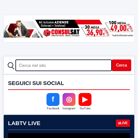
CERCA
Cerca
SEGUICI SUI SOCIAL
f
◎
▶
Facebook
Instagram
YouTube
LABTV LIVE
LIVE