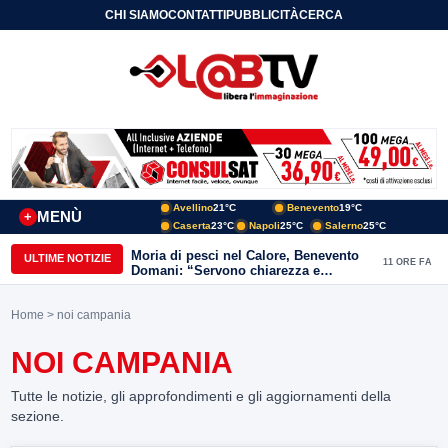
CHI SIAMO
CONTATTI
PUBBLICITÀ
CERCA
Avellino
21°C
Benevento
19°C
MENÙ
+
Caserta
23°C
Napoli
25°C
Salerno
25°C
Moria di pesci nel Calore, Benevento
ULTIME NOTIZIE
11 ORE FA
Domani: “Servono chiarezza e
approfondimenti sulla gestione
ambientale”
Home
> noi campania
NOI CAMPANIA
Tutte le notizie, gli approfondimenti e gli aggiornamenti della
sezione.