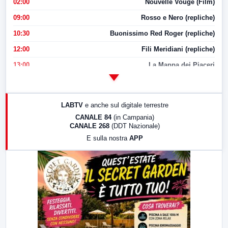
02:00
Nouvelle Vouge (Film)
09:00
Rosso e Nero (repliche)
10:30
Buonissimo Red Roger (repliche)
12:00
Fili Meridiani (repliche)
13:00
La Mappa dei Piaceri
14:00
LabNews
17:00
LabNews (replica)
LABTV
e anche sul digitale terrestre
18:30
Di Faccia e di Profilo (repliche)
CANALE 84
(in Campania)
CANALE 268
(DDT Nazionale)
19:30
LabNews (Diretta)
E sulla nostra
APP
21:00
Free Sport
23:00
LabNews (replica)