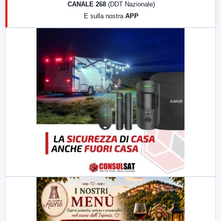
CANALE 268
(DDT Nazionale)
19:30
LabNews (Diretta)
E sulla nostra
APP
21:00
Free Sport
23:00
LabNews (replica)