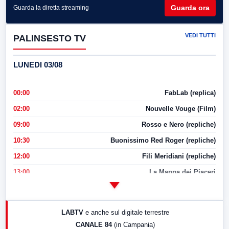
Guarda ora
Guarda la diretta streaming
VEDI TUTTI
PALINSESTO TV
LUNEDI 03/08
00:00
FabLab (replica)
02:00
Nouvelle Vouge (Film)
09:00
Rosso e Nero (repliche)
10:30
Buonissimo Red Roger (repliche)
12:00
Fili Meridiani (repliche)
13:00
La Mappa dei Piaceri
14:00
LabNews
17:00
LabNews (replica)
LABTV
e anche sul digitale terrestre
18:30
Di Faccia e di Profilo (repliche)
CANALE 84
(in Campania)