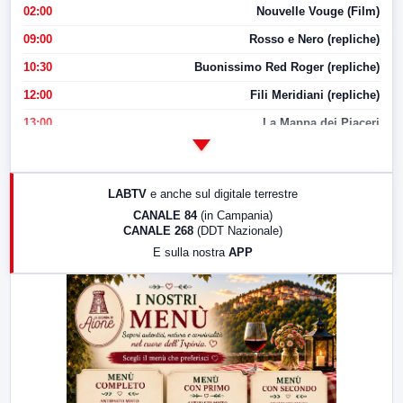
02:00
Nouvelle Vouge (Film)
09:00
Rosso e Nero (repliche)
10:30
Buonissimo Red Roger (repliche)
12:00
Fili Meridiani (repliche)
13:00
La Mappa dei Piaceri
14:00
LabNews
17:00
LabNews (replica)
LABTV
e anche sul digitale terrestre
18:30
Di Faccia e di Profilo (repliche)
CANALE 84
(in Campania)
CANALE 268
(DDT Nazionale)
19:30
LabNews (Diretta)
E sulla nostra
APP
21:00
Free Sport
23:00
LabNews (replica)