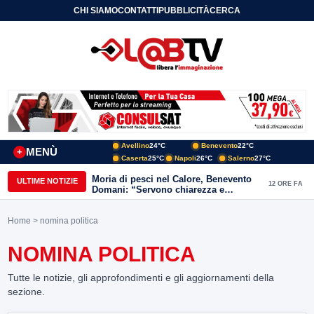
CHI SIAMO
CONTATTI
PUBBLICITÀ
CERCA
Avellino
24°C
Benevento
22°C
MENÙ
+
Caserta
25°C
Napoli
26°C
Salerno
27°C
Moria di pesci nel Calore, Benevento
ULTIME NOTIZIE
12 ORE FA
Domani: “Servono chiarezza e
approfondimenti sulla gestione
ambientale”
Home
> nomina politica
NOMINA POLITICA
Tutte le notizie, gli approfondimenti e gli aggiornamenti della
sezione.