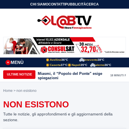
CHI SIAMO
CONTATTI
PUBBLICITÀ
CERCA
Avellino
36°C
Benevento
38°C
MENÙ
+
Caserta
37°C
Napoli
35°C
Salerno
36°C
Miasmi, il “Popolo del Ponte” esige
ULTIME NOTIZIE
18 MINUTI FA
spiegazioni
Home
> non esistono
NON ESISTONO
Tutte le notizie, gli approfondimenti e gli aggiornamenti della
sezione.