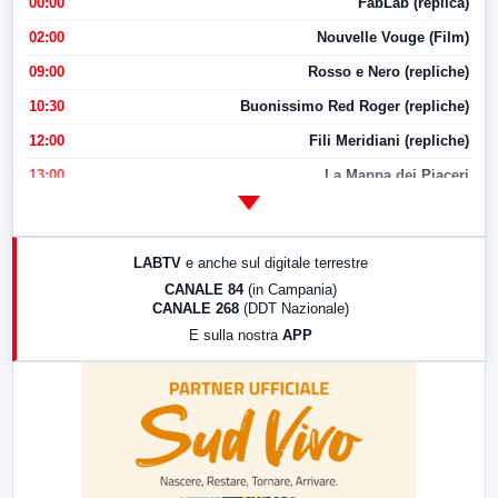
00:00
FabLab (replica)
02:00
Nouvelle Vouge (Film)
09:00
Rosso e Nero (repliche)
10:30
Buonissimo Red Roger (repliche)
12:00
Fili Meridiani (repliche)
13:00
La Mappa dei Piaceri
14:00
LabNews
17:00
LabNews (replica)
LABTV
e anche sul digitale terrestre
18:30
Di Faccia e di Profilo (repliche)
CANALE 84
(in Campania)
CANALE 268
(DDT Nazionale)
19:30
LabNews (Diretta)
E sulla nostra
APP
21:00
Free Sport
23:00
LabNews (replica)