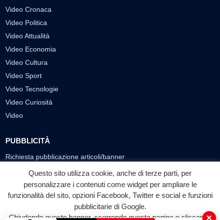
Video Cronaca
Video Politica
Video Attualità
Video Economia
Video Cultura
Video Sport
Video Tecnologie
Video Curiosità
Video
PUBBLICITÀ
Richiesta pubblicazione articoli/banner
Questo sito utilizza cookie, anche di terze parti, per
SEGUICI SUI SOCIAL
personalizzare i contenuti come widget per ampliare le
funzionalità del sito, opzioni Facebook, Twitter e social e funzioni
f
◎
▶
pubblicitarie di Google.
Facebook
Instagram
YouTube
×
Chiudendo questo banner, scorrendo questa pagina o cliccando