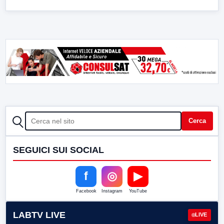
CERCA
Cerca
SEGUICI SUI SOCIAL
f
◎
▶
Facebook
Instagram
YouTube
LABTV LIVE
LIVE