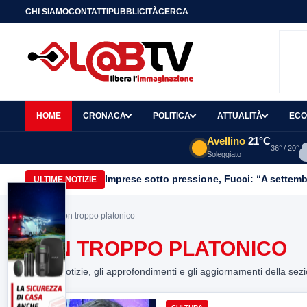
CHI SIAMO
CONTATTI
PUBBLICITÀ
CERCA
HOME
CRONACA
POLITICA
ATTUALITÀ
ECO
Avellino
21°C
36° / 20°
Soleggiato
Imprese sotto pressione, Fucci: “A settemb
ULTIME NOTIZIE
Home
> Non troppo platonico
NON TROPPO PLATONICO
Tutte le notizie, gli approfondimenti e gli aggiornamenti della sez