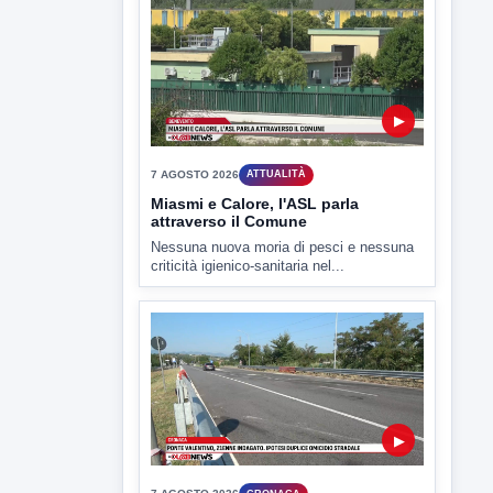
ULTIMI VIDEO
TUTTI I VIDEO
▶
7 AGOSTO 2026
SPORT BENEVENTO
Benevento Calcio: Le scelte di
Floro Flores per il debutto di Coppa
Italia
Il Benevento è pronto al debutto di Coppa
Italia. Scelte...