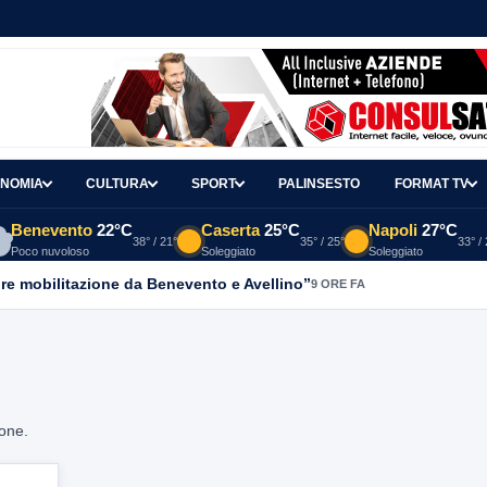
NOMIA
CULTURA
SPORT
PALINSESTO
FORMAT TV
Benevento
22°C
Caserta
25°C
Napoli
27°C
38° / 21°
35° / 25°
33° /
Poco nuvoloso
Soleggiato
Soleggiato
re mobilitazione da Benevento e Avellino”
9 ORE FA
ione.