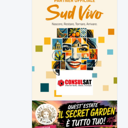
ipotesi duplice omicidio stradale
Incidente mortale a Ponte Valentino,
indagato il 21enne alla guida...
▶
7 AGOSTO 2026
CRONACA
Malore o aggressione? Sarà
l'autopsia a chiarire il giallo di Villa
Adriana
Sarà affidato con ogni probabilità all'inizio
della prossima settimana l'incarico...