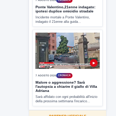
▶
7 AGOSTO 2026
ATTUALITÀ
Miasmi e Calore, l'ASL parla
attraverso il Comune
Nessuna nuova moria di pesci e nessuna
criticità igienico-sanitaria nel...
▶
7 AGOSTO 2026
CRONACA
Ponte Valentino,21enne indagato: