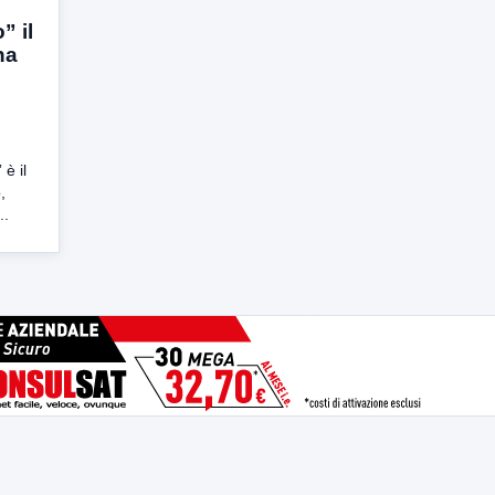
” il
na
 è il
,
..