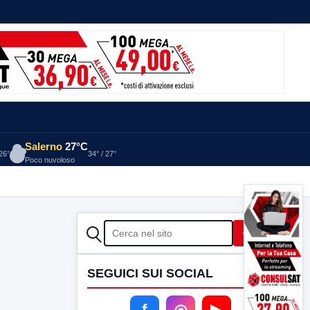
Salerno
27°C
 26°
34° / 27°
Poco nuvoloso
CERCA
Cerca
SEGUICI SUI SOCIAL
f
◎
▶