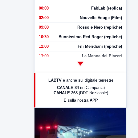
00:00
FabLab (replica)
02:00
Nouvelle Vouge (Film)
09:00
Rosso e Nero (repliche)
10:30
Buonissimo Red Roger (repliche)
12:00
Fili Meridiani (repliche)
13:00
La Mappa dei Piaceri
14:00
LabNews
17:00
LabNews (replica)
LABTV
e anche sul digitale terrestre
18:30
Di Faccia e di Profilo (repliche)
CANALE 84
(in Campania)
CANALE 268
(DDT Nazionale)
19:30
LabNews (Diretta)
E sulla nostra
APP
21:00
Free Sport
23:00
LabNews (replica)