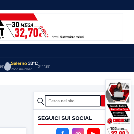
Salerno
33°C
 26°
34° / 25°
Poco nuvoloso
CERCA
Cerca
SEGUICI SUI SOCIAL
f
◎
▶