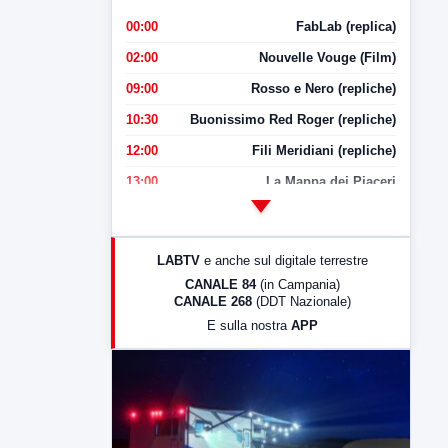
00:00
FabLab (replica)
02:00
Nouvelle Vouge (Film)
09:00
Rosso e Nero (repliche)
10:30
Buonissimo Red Roger (repliche)
12:00
Fili Meridiani (repliche)
13:00
La Mappa dei Piaceri
14:00
LabNews
17:00
LabNews (replica)
LABTV
e anche sul digitale terrestre
18:30
Di Faccia e di Profilo (repliche)
CANALE 84
(in Campania)
CANALE 268
(DDT Nazionale)
19:30
LabNews (Diretta)
E sulla nostra
APP
21:00
Free Sport
23:00
LabNews (replica)