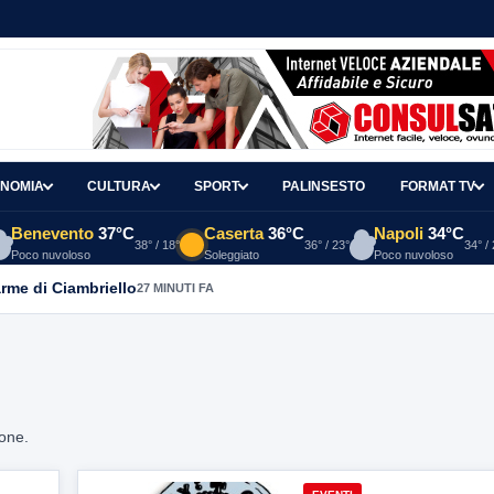
NOMIA
CULTURA
SPORT
PALINSESTO
FORMAT TV
Benevento
37°C
Caserta
36°C
Napoli
34°C
38° / 18°
36° / 23°
34° /
Poco nuvoloso
Soleggiato
Poco nuvoloso
arme di Ciambriello
27 MINUTI FA
ione.