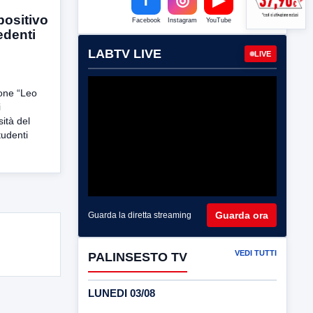
positivo
Facebook
Instagram
YouTube
edenti
LABTV LIVE
LIVE
one “Leo
i
sità del
tudenti
Guarda ora
Guarda la diretta streaming
VEDI TUTTI
PALINSESTO TV
LUNEDI 03/08