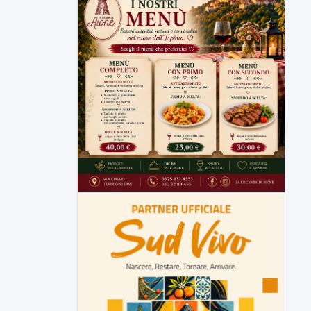
Miasmi dagli impianti di
depurazione, inviato l'esposto:
scattano le indagini
I cattivi odori provenienti dagli impianti di
depurazione industriale di...