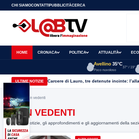
CHI SIAMO
CONTATTI
PUBBLICITÀ
CERCA
HOME
CRONACA
POLITICA
ATTUALITÀ
ECO
Avellino
35°C
37° / 19°
Poco nuvoloso
Carcere di Lauro, tre detenute incinte: l’all
ULTIME NOTIZIE
Home
> non vedenti
NON VEDENTI
Tutte le notizie, gli approfondimenti e gli aggiornamenti della sez