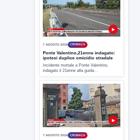
7 AGOSTO 2026
ATTUALITÀ
Miasmi e Calore, l'ASL parla
attraverso il Comune
Nessuna nuova moria di pesci e nessuna
criticità igienico-sanitaria nel...
▶
7 AGOSTO 2026
CRONACA
Ponte Valentino,21enne indagato:
ipotesi duplice omicidio stradale
Incidente mortale a Ponte Valentino,
indagato il 21enne alla guida...