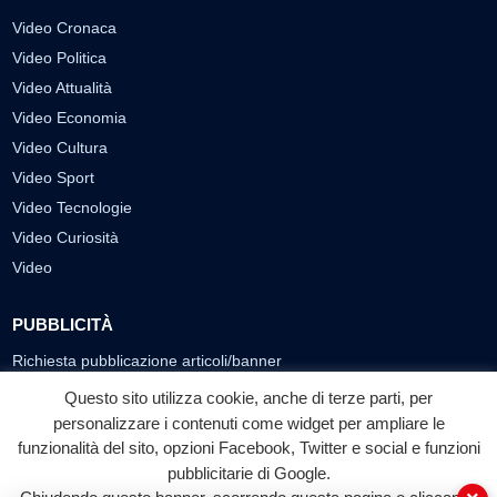
Video Cronaca
Video Politica
Video Attualità
Video Economia
Video Cultura
Video Sport
Video Tecnologie
Video Curiosità
Video
PUBBLICITÀ
Richiesta pubblicazione articoli/banner
Questo sito utilizza cookie, anche di terze parti, per
SEGUICI SUI SOCIAL
personalizzare i contenuti come widget per ampliare le
f
◎
▶
funzionalità del sito, opzioni Facebook, Twitter e social e funzioni
pubblicitarie di Google.
Facebook
Instagram
YouTube