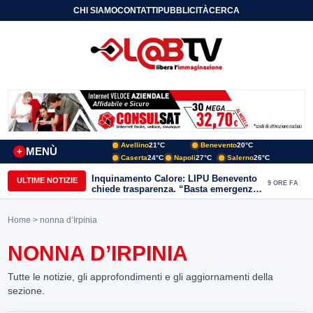
CHI SIAMO
CONTATTI
PUBBLICITÀ
CERCA
Avellino
21°C
Benevento
20°C
MENÙ
+
Caserta
24°C
Napoli
27°C
Salerno
26°C
Inquinamento Calore: LIPU Benevento
ULTIME NOTIZIE
9 ORE FA
chiede trasparenza. “Basta emergenze:
non possiamo continuare a trattare i
nostri corsi d’acqua come semplici
Home
> nonna d’Irpinia
canali di scarico
NONNA D’IRPINIA
Tutte le notizie, gli approfondimenti e gli aggiornamenti della
sezione.