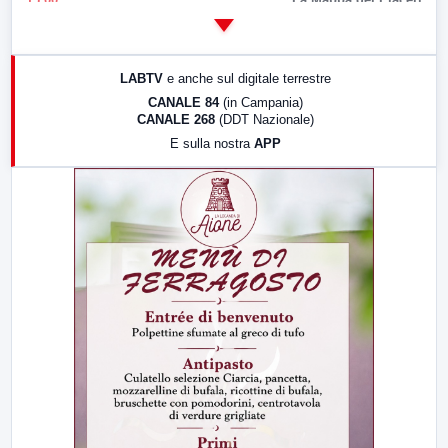
14:00
LabNews
17:00
LabNews (replica)
LABTV
e anche sul digitale terrestre
18:30
Di Faccia e di Profilo (repliche)
CANALE 84
(in Campania)
CANALE 268
(DDT Nazionale)
19:30
LabNews (Diretta)
E sulla nostra
APP
21:00
Free Sport
23:00
LabNews (replica)