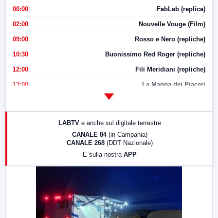
00:00
FabLab (replica)
02:00
Nouvelle Vouge (Film)
09:00
Rosso e Nero (repliche)
10:30
Buonissimo Red Roger (repliche)
12:00
Fili Meridiani (repliche)
13:00
La Mappa dei Piaceri
14:00
LabNews
17:00
LabNews (replica)
LABTV
e anche sul digitale terrestre
18:30
Di Faccia e di Profilo (repliche)
CANALE 84
(in Campania)
CANALE 268
(DDT Nazionale)
19:30
LabNews (Diretta)
E sulla nostra
APP
21:00
Free Sport
23:00
LabNews (replica)