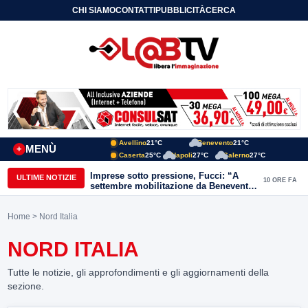
CHI SIAMO
CONTATTI
PUBBLICITÀ
CERCA
Avellino
21°C
Benevento
21°C
MENÙ
+
Caserta
25°C
Napoli
27°C
Salerno
27°C
Imprese sotto pressione, Fucci: “A
ULTIME NOTIZIE
10 ORE FA
settembre mobilitazione da Benevento
e Avellino”
Home
> Nord Italia
NORD ITALIA
Tutte le notizie, gli approfondimenti e gli aggiornamenti della
sezione.