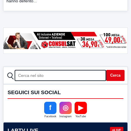
hanno deferito...
CERCA
Cerca
SEGUICI SUI SOCIAL
f
◎
▶
Facebook
Instagram
YouTube
LABTV LIVE
LIVE