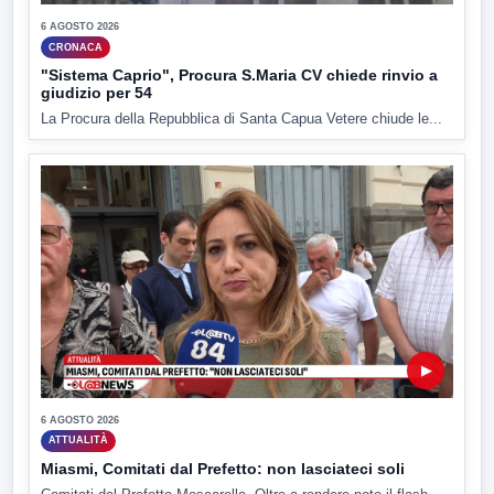
6 AGOSTO 2026
CRONACA
"Sistema Caprio", Procura S.Maria CV chiede rinvio a
giudizio per 54
La Procura della Repubblica di Santa Capua Vetere chiude le...
▶
6 AGOSTO 2026
ATTUALITÀ
Miasmi, Comitati dal Prefetto: non lasciateci soli