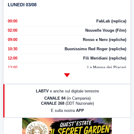
LUNEDI 03/08
00:00
FabLab (replica)
02:00
Nouvelle Vouge (Film)
09:00
Rosso e Nero (repliche)
10:30
Buonissimo Red Roger (repliche)
12:00
Fili Meridiani (repliche)
13:00
La Mappa dei Piaceri
14:00
LabNews
17:00
LabNews (replica)
LABTV
e anche sul digitale terrestre
18:30
Di Faccia e di Profilo (repliche)
CANALE 84
(in Campania)
CANALE 268
(DDT Nazionale)
19:30
LabNews (Diretta)
E sulla nostra
APP
21:00
Free Sport
23:00
LabNews (replica)