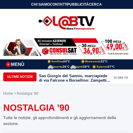
CHI SIAMO
CONTATTI
PUBBLICITÀ
CERCA
Avellino
24°C
Benevento
22°C
MENÙ
+
Caserta
26°C
Napoli
28°C
Salerno
27°C
San Giorgio del Sannio, marciapiede
ULTIME NOTIZIE
15 ORE FA
di via Falcone e Borsellino: Zampetti e
Lombardi replicano alle polemiche
Home
> Nostalgia ’90
NOSTALGIA ’90
Tutte le notizie, gli approfondimenti e gli aggiornamenti della
sezione.