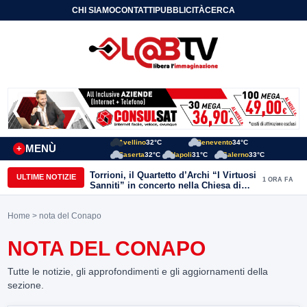
CHI SIAMO
CONTATTI
PUBBLICITÀ
CERCA
Avellino
32°C
Benevento
34°C
MENÙ
+
Caserta
32°C
Napoli
31°C
Salerno
33°C
Torrioni, il Quartetto d’Archi “I Virtuosi
ULTIME NOTIZIE
1 ORA FA
Sanniti” in concerto nella Chiesa di
San Michele Arcangelo
Home
> nota del Conapo
NOTA DEL CONAPO
Tutte le notizie, gli approfondimenti e gli aggiornamenti della
sezione.