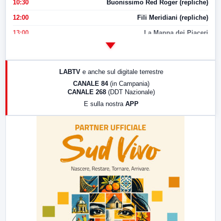
10:30
Buonissimo Red Roger (repliche)
12:00
Fili Meridiani (repliche)
13:00
La Mappa dei Piaceri
14:00
LabNews
17:00
LabNews (replica)
LABTV
e anche sul digitale terrestre
18:30
Di Faccia e di Profilo (repliche)
CANALE 84
(in Campania)
CANALE 268
(DDT Nazionale)
19:30
LabNews (Diretta)
E sulla nostra
APP
21:00
Free Sport
23:00
LabNews (replica)