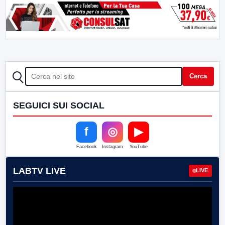
CERCA
Cerca
SEGUICI SUI SOCIAL
f
◎
▶
Facebook
Instagram
YouTube
LABTV LIVE
LIVE