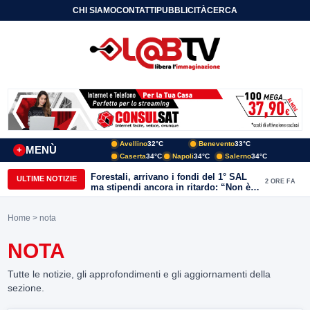
CHI SIAMO
CONTATTI
PUBBLICITÀ
CERCA
Avellino
32°C
Benevento
33°C
MENÙ
+
Caserta
34°C
Napoli
34°C
Salerno
34°C
Forestali, arrivano i fondi del 1° SAL
ULTIME NOTIZIE
2 ORE FA
ma stipendi ancora in ritardo: “Non è
più sostenibile”
Home
> nota
NOTA
Tutte le notizie, gli approfondimenti e gli aggiornamenti della
sezione.