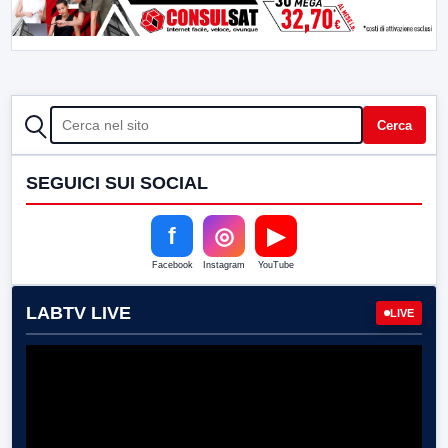
CERCA
Cerca
SEGUICI SUI SOCIAL
f
◎
▶
Facebook
Instagram
YouTube
LABTV LIVE
LIVE