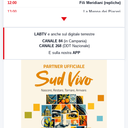
12:00
Fili Meridiani (repliche)
13:00
La Mappa dei Piaceri
14:00
LabNews
17:00
LabNews (replica)
LABTV
e anche sul digitale terrestre
18:30
Di Faccia e di Profilo (repliche)
CANALE 84
(in Campania)
CANALE 268
(DDT Nazionale)
19:30
LabNews (Diretta)
E sulla nostra
APP
21:00
Free Sport
23:00
LabNews (replica)