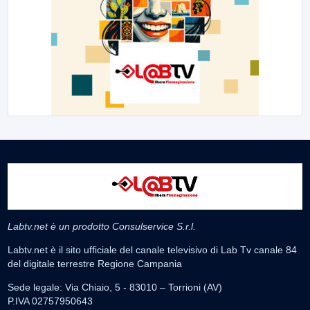
Labtv.net è un prodotto Consulservice S.r.l.
Labtv.net è il sito ufficiale del canale televisivo di Lab Tv canale 84
del digitale terrestre Regione Campania
Sede legale: Via Chiaio, 5 - 83010 – Torrioni (AV)
P.IVA 02757950643