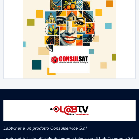
Labtv.net è un prodotto Consulservice S.r.l.
Labtv.net è il sito ufficiale del canale televisivo di Lab Tv canale 84