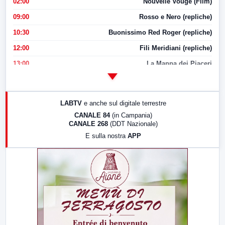
02:00
Nouvelle Vouge (Film)
09:00
Rosso e Nero (repliche)
10:30
Buonissimo Red Roger (repliche)
12:00
Fili Meridiani (repliche)
13:00
La Mappa dei Piaceri
14:00
LabNews
17:00
LabNews (replica)
LABTV
e anche sul digitale terrestre
18:30
Di Faccia e di Profilo (repliche)
CANALE 84
(in Campania)
CANALE 268
(DDT Nazionale)
19:30
LabNews (Diretta)
E sulla nostra
APP
21:00
Free Sport
23:00
LabNews (replica)