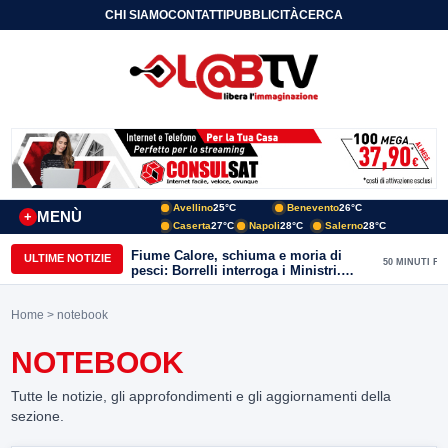
CHI SIAMO
CONTATTI
PUBBLICITÀ
CERCA
Avellino
25°C
Benevento
26°C
MENÙ
+
Caserta
27°C
Napoli
28°C
Salerno
28°C
Fiume Calore, schiuma e moria di
ULTIME NOTIZIE
50 MINUTI FA
pesci: Borrelli interroga i Ministri.
“Benevento paga l’assenza del
depuratore
Home
> notebook
NOTEBOOK
Tutte le notizie, gli approfondimenti e gli aggiornamenti della
sezione.