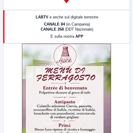
14:00
LabNews
17:00
LabNews (replica)
LABTV
e anche sul digitale terrestre
18:30
Di Faccia e di Profilo (repliche)
CANALE 84
(in Campania)
CANALE 268
(DDT Nazionale)
19:30
LabNews (Diretta)
E sulla nostra
APP
21:00
Free Sport
23:00
LabNews (replica)