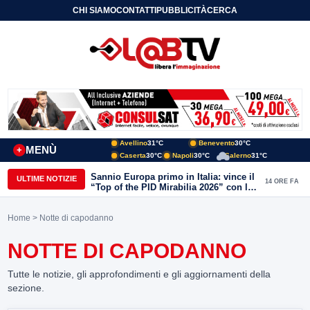
CHI SIAMO
CONTATTI
PUBBLICITÀ
CERCA
Avellino
31°C
Benevento
30°C
MENÙ
+
Caserta
30°C
Napoli
30°C
Salerno
31°C
Sannio Europa primo in Italia: vince il
ULTIME NOTIZIE
14 ORE FA
“Top of the PID Mirabilia 2026” con la
realtà virtuale nei musei del Sannio
Home
> Notte di capodanno
NOTTE DI CAPODANNO
Tutte le notizie, gli approfondimenti e gli aggiornamenti della
sezione.