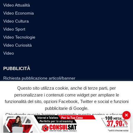
Video Attualità
Video Economia
Video Cultura
Video Sport
Video Tecnologie
Video Curiosità
Video
PUBBLICITÀ
Richiesta pubblicazione articoli/banner
Questo sito utilizza cookie, anche di terze parti, per
SEGUICI SUI SOCIAL
personalizzare i contenuti come widget per ampliare le
f
◎
▶
funzionalità del sito, opzioni Facebook, Twitter e social e funzioni
pubblicitarie di Google.
Facebook
Instagram
YouTube
×
Chiudendo questo banner, scorrendo questa pagina o cliccando
su qualunque suo elemento acconsenti all'uso dei cookie.
© 2026 LABTV - Tutti i diritti riservati
Accetta