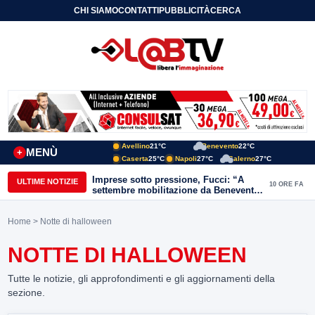
CHI SIAMO
CONTATTI
PUBBLICITÀ
CERCA
Avellino
21°C
Benevento
22°C
MENÙ
+
Caserta
25°C
Napoli
27°C
Salerno
27°C
Imprese sotto pressione, Fucci: “A
ULTIME NOTIZIE
10 ORE FA
settembre mobilitazione da Benevento
e Avellino”
Home
> Notte di halloween
NOTTE DI HALLOWEEN
Tutte le notizie, gli approfondimenti e gli aggiornamenti della
sezione.