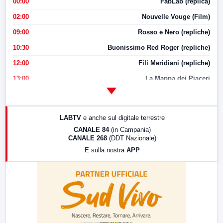
00:00
FabLab (replica)
02:00
Nouvelle Vouge (Film)
09:00
Rosso e Nero (repliche)
10:30
Buonissimo Red Roger (repliche)
12:00
Fili Meridiani (repliche)
13:00
La Mappa dei Piaceri
14:00
LabNews
17:00
LabNews (replica)
LABTV
e anche sul digitale terrestre
18:30
Di Faccia e di Profilo (repliche)
CANALE 84
(in Campania)
CANALE 268
(DDT Nazionale)
19:30
LabNews (Diretta)
E sulla nostra
APP
21:00
Free Sport
23:00
LabNews (replica)