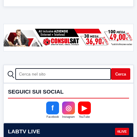
CERCA
Cerca
SEGUICI SUI SOCIAL
f
◎
▶
Facebook
Instagram
YouTube
LABTV LIVE
LIVE