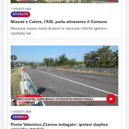
7 AGOSTO 2026
ATTUALITÀ
Miasmi e Calore, l'ASL parla attraverso il Comune
Nessuna nuova moria di pesci e nessuna criticità igienico-
sanitaria nel...
▶
7 AGOSTO 2026
CRONACA
Ponte Valentino,21enne indagato: ipotesi duplice
omicidio stradale