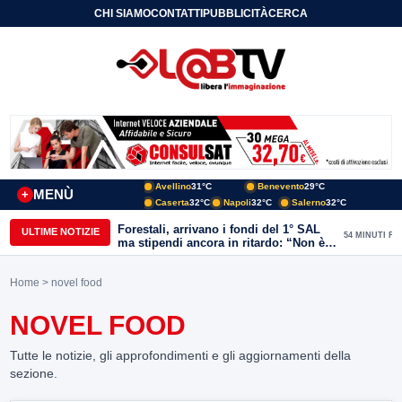
CHI SIAMO
CONTATTI
PUBBLICITÀ
CERCA
Avellino
31°C
Benevento
29°C
MENÙ
+
Caserta
32°C
Napoli
32°C
Salerno
32°C
Forestali, arrivano i fondi del 1° SAL
ULTIME NOTIZIE
54 MINUTI FA
ma stipendi ancora in ritardo: “Non è
più sostenibile”
Home
> novel food
NOVEL FOOD
Tutte le notizie, gli approfondimenti e gli aggiornamenti della
sezione.