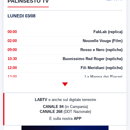
PALINSESTO TV
LUNEDI 03/08
00:00
FabLab (replica)
02:00
Nouvelle Vouge (Film)
09:00
Rosso e Nero (repliche)
10:30
Buonissimo Red Roger (repliche)
12:00
Fili Meridiani (repliche)
13:00
La Mappa dei Piaceri
14:00
LabNews
17:00
LabNews (replica)
LABTV
e anche sul digitale terrestre
18:30
Di Faccia e di Profilo (repliche)
CANALE 84
(in Campania)
CANALE 268
(DDT Nazionale)
19:30
LabNews (Diretta)
E sulla nostra
APP
21:00
Free Sport