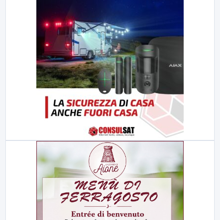
23:00
LabNews (replica)