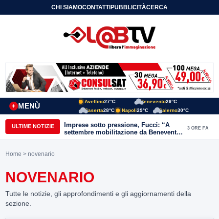
CHI SIAMO
CONTATTI
PUBBLICITÀ
CERCA
Avellino
27°C
Benevento
29°C
MENÙ
+
Caserta
28°C
Napoli
29°C
Salerno
30°C
Imprese sotto pressione, Fucci: “A
ULTIME NOTIZIE
3 ORE FA
settembre mobilitazione da Benevento
e Avellino”
Home
> novenario
NOVENARIO
Tutte le notizie, gli approfondimenti e gli aggiornamenti della
sezione.