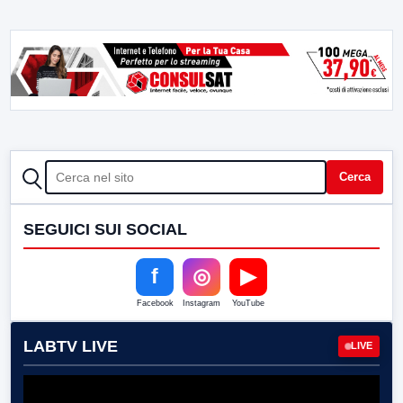
CERCA
Cerca
SEGUICI SUI SOCIAL
f
◎
▶
Facebook
Instagram
YouTube
LABTV LIVE
LIVE