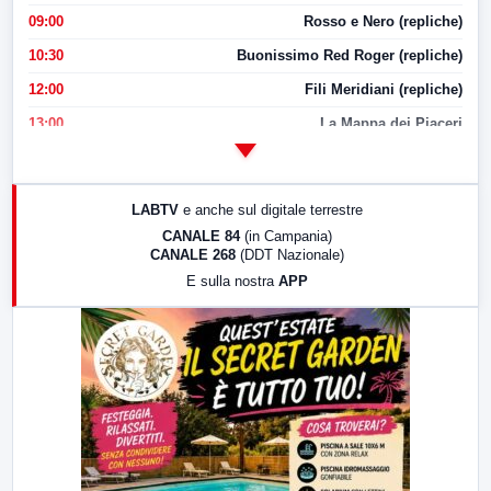
09:00
Rosso e Nero (repliche)
10:30
Buonissimo Red Roger (repliche)
12:00
Fili Meridiani (repliche)
13:00
La Mappa dei Piaceri
14:00
LabNews
17:00
LabNews (replica)
LABTV
e anche sul digitale terrestre
18:30
Di Faccia e di Profilo (repliche)
CANALE 84
(in Campania)
CANALE 268
(DDT Nazionale)
19:30
LabNews (Diretta)
E sulla nostra
APP
21:00
Free Sport
23:00
LabNews (replica)