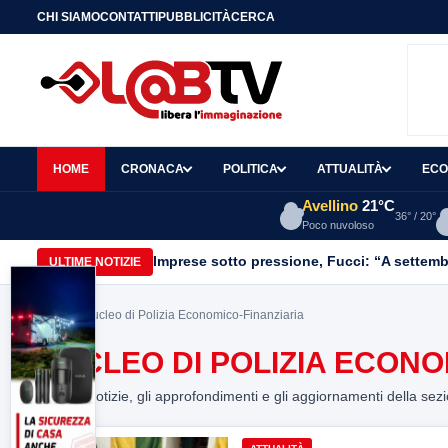
CHI SIAMO
CONTATTI
PUBBLICITÀ
CERCA
HOME
CRONACA
POLITICA
ATTUALITÀ
ECO
Avellino
21°C
36° / 20°
Poco nuvoloso
Imprese sotto pressione, Fucci: “A settemb
ULTIME NOTIZIE
Home
> Nucleo di Polizia Economico-Finanziaria
NUCLEO DI POLIZIA ECONO
Tutte le notizie, gli approfondimenti e gli aggiornamenti della sez