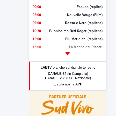
00:00
FabLab (replica)
02:00
Nouvelle Vouge (Film)
09:00
Rosso e Nero (repliche)
10:30
Buonissimo Red Roger (repliche)
12:00
Fili Meridiani (repliche)
13:00
La Mappa dei Piaceri
14:00
LabNews
17:00
LabNews (replica)
LABTV
e anche sul digitale terrestre
18:30
Di Faccia e di Profilo (repliche)
CANALE 84
(in Campania)
CANALE 268
(DDT Nazionale)
19:30
LabNews (Diretta)
E sulla nostra
APP
21:00
Free Sport
23:00
LabNews (replica)