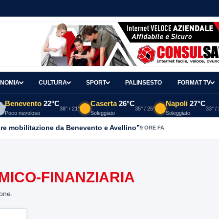
NOMIA
CULTURA
SPORT
PALINSESTO
FORMAT TV
Benevento
22°C
Caserta
26°C
Napoli
27°C
38° / 21°
35° / 25°
33° /
Poco nuvoloso
Soleggiato
Soleggiato
re mobilitazione da Benevento e Avellino”
9 ORE FA
MICO-FINANZIARIA
ione.