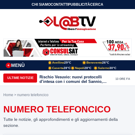
CHI SIAMO
CONTATTI
PUBBLICITÀ
CERCA
Avellino
29°C
Benevento
26°C
MENÙ
+
Caserta
28°C
Napoli
28°C
Salerno
30°C
Rischio Vesuvio: nuovi protocolli
ULTIME NOTIZIE
13 ORE FA
d’intesa con i comuni del Sannio,
firmato il protocollo con Arpaise
Home
> numero telefoncico
NUMERO TELEFONCICO
Tutte le notizie, gli approfondimenti e gli aggiornamenti della
sezione.