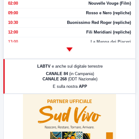
02:00
Nouvelle Vouge (Film)
09:00
Rosso e Nero (repliche)
10:30
Buonissimo Red Roger (repliche)
12:00
Fili Meridiani (repliche)
13:00
La Mappa dei Piaceri
14:00
LabNews
17:00
LabNews (replica)
LABTV
e anche sul digitale terrestre
18:30
Di Faccia e di Profilo (repliche)
CANALE 84
(in Campania)
CANALE 268
(DDT Nazionale)
19:30
LabNews (Diretta)
E sulla nostra
APP
21:00
Free Sport
23:00
LabNews (replica)