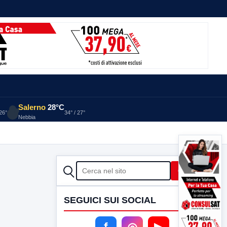
Salerno
28°C
 26°
34° / 27°
Nebbia
CERCA
Cerca
SEGUICI SUI SOCIAL
f
◎
▶