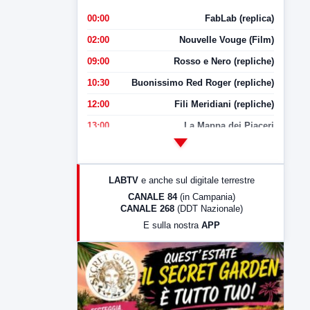
00:00
FabLab (replica)
02:00
Nouvelle Vouge (Film)
09:00
Rosso e Nero (repliche)
10:30
Buonissimo Red Roger (repliche)
12:00
Fili Meridiani (repliche)
13:00
La Mappa dei Piaceri
14:00
LabNews
17:00
LabNews (replica)
LABTV
e anche sul digitale terrestre
18:30
Di Faccia e di Profilo (repliche)
CANALE 84
(in Campania)
CANALE 268
(DDT Nazionale)
19:30
LabNews (Diretta)
E sulla nostra
APP
21:00
Free Sport
23:00
LabNews (replica)