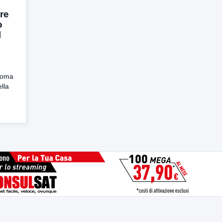
ore
ò
l
 Roma
lla