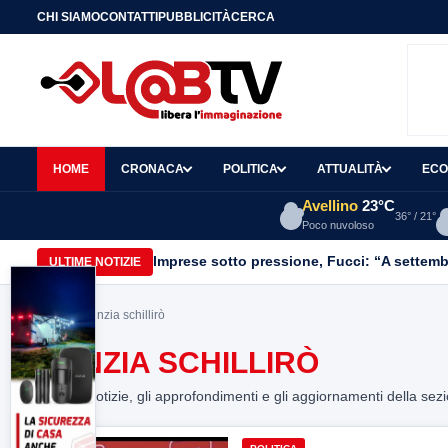
CHI SIAMO
CONTATTI
PUBBLICITÀ
CERCA
HOME
CRONACA
POLITICA
ATTUALITÀ
ECO
Avellino
23°C
36° / 21°
Poco nuvoloso
Imprese sotto pressione, Fucci: “A settemb
ULTIME NOTIZIE
Home
> nunzia schillirò
NUNZIA SCHILLIRÒ
Tutte le notizie, gli approfondimenti e gli aggiornamenti della sez