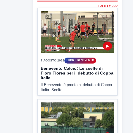
7 AGOSTO 2026
SPORT BENEVENTO
Benevento Calcio: Le scelte di
Floro Flores per il debutto di Coppa
Italia
Il Benevento è pronto al debutto di Coppa
Italia. Scelte...
▶
7 AGOSTO 2026
ATTUALITÀ
Miasmi e Calore, l'ASL parla
attraverso il Comune
Nessuna nuova moria di pesci e nessuna
criticità igienico-sanitaria nel...