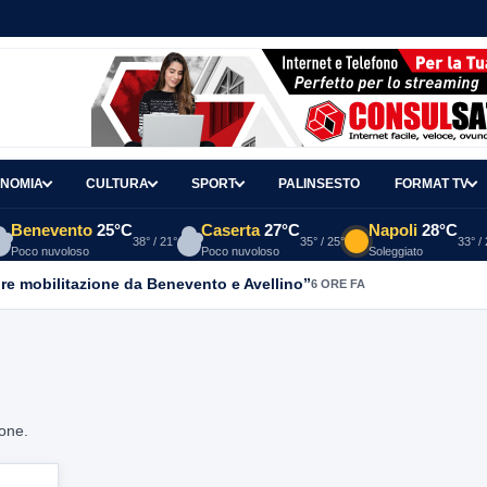
NOMIA
CULTURA
SPORT
PALINSESTO
FORMAT TV
Benevento
25°C
Caserta
27°C
Napoli
28°C
38° / 21°
35° / 25°
33° /
Poco nuvoloso
Poco nuvoloso
Soleggiato
re mobilitazione da Benevento e Avellino”
6 ORE FA
ione.