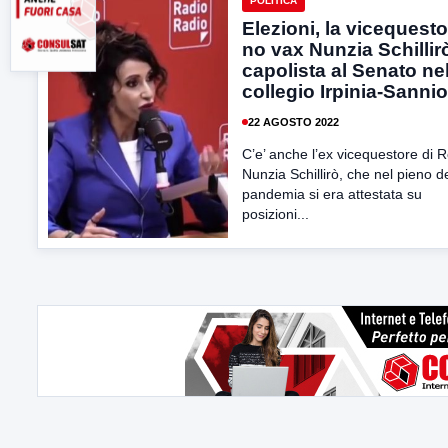
POLITICA
Elezioni, la vicequest
no vax Nunzia Schillir
capolista al Senato ne
collegio Irpinia-Sannio
22 AGOSTO 2022
C’e’ anche l’ex vicequestore di
Nunzia Schillirò, che nel pieno de
pandemia si era attestata su
posizioni...