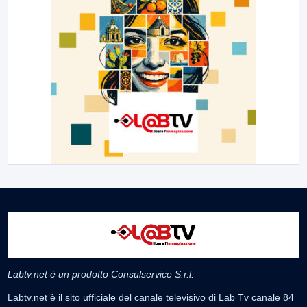
Labtv.net è un prodotto Consulservice S.r.l.
Labtv.net è il sito ufficiale del canale televisivo di Lab Tv canale 84