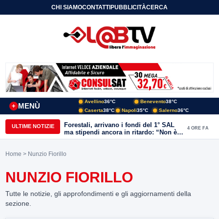
CHI SIAMO
CONTATTI
PUBBLICITÀ
CERCA
Avellino
36°C
Benevento
38°C
MENÙ
+
Caserta
38°C
Napoli
35°C
Salerno
36°C
Forestali, arrivano i fondi del 1° SAL
ULTIME NOTIZIE
4 ORE FA
ma stipendi ancora in ritardo: “Non è
più sostenibile”
Home
> Nunzio Fiorillo
NUNZIO FIORILLO
Tutte le notizie, gli approfondimenti e gli aggiornamenti della
sezione.