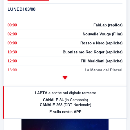
LUNEDI 03/08
00:00
FabLab (replica)
02:00
Nouvelle Vouge (Film)
09:00
Rosso e Nero (repliche)
10:30
Buonissimo Red Roger (repliche)
12:00
Fili Meridiani (repliche)
13:00
La Mappa dei Piaceri
14:00
LabNews
17:00
LabNews (replica)
LABTV
e anche sul digitale terrestre
18:30
Di Faccia e di Profilo (repliche)
CANALE 84
(in Campania)
CANALE 268
(DDT Nazionale)
19:30
LabNews (Diretta)
E sulla nostra
APP
21:00
Free Sport
23:00
LabNews (replica)