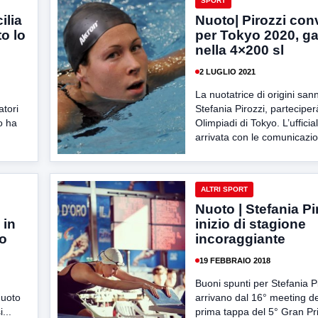
SPORT
ilia
Nuoto| Pirozzi con
to lo
per Tokyo 2020, g
nella 4×200 sl
2 LUGLIO 2021
La nuotatrice di origini sann
atori
Stefania Pirozzi, parteciper
o ha
Olimpiadi di Tokyo. L’ufficial
arrivata con le comunicazion
ALTRI SPORT
Nuoto | Stefania Pi
 in
inizio di stagione
eo
incoraggiante
19 FEBBRAIO 2018
Buoni spunti per Stefania P
nuoto
arrivano dal 16° meeting de
...
prima tappa del 5° Gran Pri