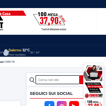
Salerno
32°C
 24°
35° / 24°
Poco nuvoloso
he
3 ORE FA
CERCA
Cerca
SEGUICI SUI SOCIAL
f
◎
▶