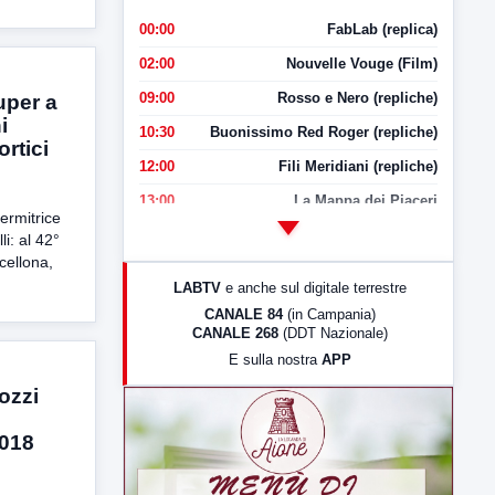
00:00
FabLab (replica)
02:00
Nouvelle Vouge (Film)
09:00
Rosso e Nero (repliche)
super a
i
10:30
Buonissimo Red Roger (repliche)
ortici
12:00
Fili Meridiani (repliche)
13:00
La Mappa dei Piaceri
ermitrice
14:00
LabNews
i: al 42°
cellona,
17:00
LabNews (replica)
LABTV
e anche sul digitale terrestre
18:30
Di Faccia e di Profilo (repliche)
CANALE 84
(in Campania)
CANALE 268
(DDT Nazionale)
19:30
LabNews (Diretta)
E sulla nostra
APP
21:00
Free Sport
ozzi
23:00
LabNews (replica)
2018