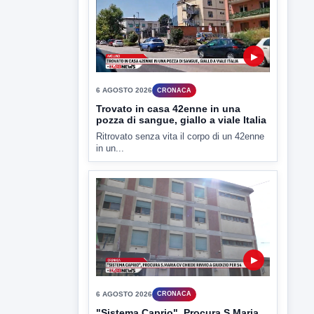
6 AGOSTO 2026
CRONACA
Trovato in casa 42enne in una
pozza di sangue, giallo a viale Italia
Ritrovato senza vita il corpo di un 42enne
in un...
▶
6 AGOSTO 2026
CRONACA
"Sistema Caprio", Procura S.Maria
CV chiede rinvio a giudizio per 54
La Procura della Repubblica di Santa
Capua Vetere chiude le...