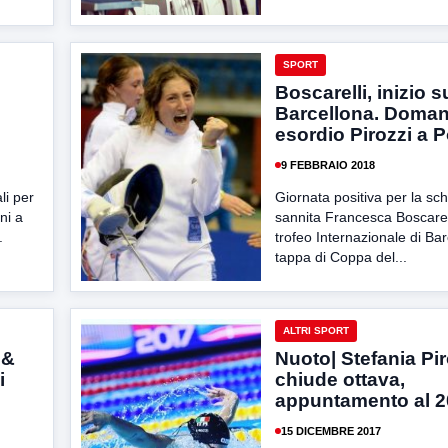
SPORT
Boscarelli, inizio 
Barcellona. Doman
esordio Pirozzi a P
9 FEBBRAIO 2018
li per
Giornata positiva per la sch
ni a
sannita Francesca Boscarell
.
trofeo Internazionale di Bar
tappa di Coppa del...
ALTRI SPORT
 &
Nuoto| Stefania Pir
i
chiude ottava,
appuntamento al 
15 DICEMBRE 2017