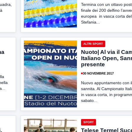
quadra,
Termina con un ottavo post
rà
finale dei 200 delfino l’avv
europea in vasca corta del
Stefania...
ALTRI SPORT
ma
Nuoto| Al via il C
Italiano Open, San
presente
30 NOVEMBRE 2017
lla
nella
Nuovo appuntamento con il
...
sannita. Al Campionato Ita
in vasca corta, in progra
sabato...
SPORT
,
Telese Terme| Succ