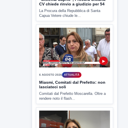
▶
6 AGOSTO 2026
ATTUALITÀ
Miasmi, Comitati dal Prefetto: non
lasciateci soli
Comitati dal Prefetto Moscarella. Oltre a
rendere noto il flash...
▶
6 AGOSTO 2026
ATTUALITÀ