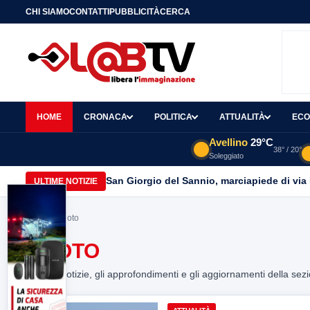
CHI SIAMO
CONTATTI
PUBBLICITÀ
CERCA
HOME
CRONACA
POLITICA
ATTUALITÀ
ECO
Avellino
29°C
38° / 20°
Soleggiato
San Giorgio del Sannio, marciapiede di via
ULTIME NOTIZIE
Home
> nuoto
NUOTO
Tutte le notizie, gli approfondimenti e gli aggiornamenti della sez