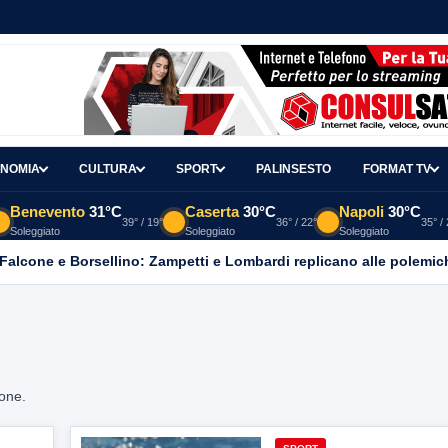
NOMIA
CULTURA
SPORT
PALINSESTO
FORMAT TV
Benevento
31°C
Caserta
30°C
Napoli
30°C
39° / 19°
36° / 22°
35° /
Soleggiato
Soleggiato
Soleggiato
 Falcone e Borsellino: Zampetti e Lombardi replicano alle polemic
ione.