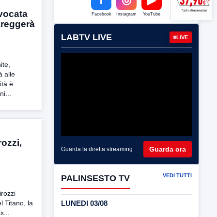
vocata
Facebook
Instagram
YouTube
areggerà
LABTV LIVE
LIVE
ite,
à alle
ità è
i...
rozzi,
Guarda ora
Guarda la diretta streaming
VEDI TUTTI
PALINSESTO TV
irozzi
LUNEDI 03/08
l Titano, la
x...