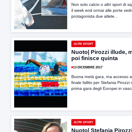
Non solo calcio o altri sport di s
il week end ormai alle porte ved
protagonista due atlete...
ALTRI SPORT
Nuoto| Pirozzi illude, 
poi finisce quinta
13 DICEMBRE 2017
Buona metà gara, ma accesso a
finale fallito per Stefania Pirozzi 
prima gara degli Europei in vasca
ALTRI SPORT
Nuoto| Stefania Pirozzi