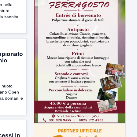
o nella
entura
la sannita
ampionato
nio
 nuoto
liano Open
mma domani e
essi in