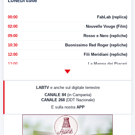
LUNEDI 03/08
00:00
FabLab (replica)
02:00
Nouvelle Vouge (Film)
09:00
Rosso e Nero (repliche)
10:30
Buonissimo Red Roger (repliche)
12:00
Fili Meridiani (repliche)
13:00
La Mappa dei Piaceri
14:00
LabNews
17:00
LabNews (replica)
LABTV
e anche sul digitale terrestre
18:30
Di Faccia e di Profilo (repliche)
CANALE 84
(in Campania)
CANALE 268
(DDT Nazionale)
19:30
LabNews (Diretta)
E sulla nostra
APP
21:00
Free Sport
23:00
LabNews (replica)