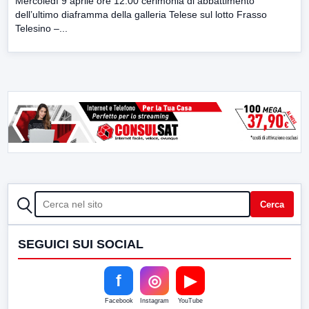
Mercoledì 9 aprile ore 12.00 cerimonia di abbattimento
dell’ultimo diaframma della galleria Telese sul lotto Frasso
Telesino –...
CERCA
Cerca
SEGUICI SUI SOCIAL
f
◎
▶
Facebook
Instagram
YouTube