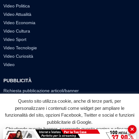
Video Politica
Video Attualità
Video Economia
Video Cultura
Video Sport
Video Tecnologie
Video Curiosità
Video
PUBBLICITÀ
Richiesta pubblicazione articoli/banner
Questo sito utilizza cookie, anche di terze parti, per
SEGUICI SUI SOCIAL
personalizzare i contenuti come widget per ampliare le
funzionalità del sito, opzioni Facebook, Twitter e social e funzioni
f
◎
▶
pubblicitarie di Google.
Facebook
Instagram
YouTube
×
Chiudendo questo banner, scorrendo questa pagina o cliccando
su qualunque suo elemento acconsenti all'uso dei cookie.