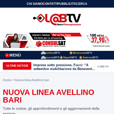
CHI SIAMO
CONTATTI
PUBBLICITÀ
CERCA
Avellino
30°C
Benevento
32°C
MENÙ
+
Caserta
29°C
Napoli
30°C
Salerno
32°C
Imprese sotto pressione, Fucci: “A
ULTIME NOTIZIE
2 ORE FA
settembre mobilitazione da Benevento
e Avellino”
Home
> Nuova linea Avellino bari
NUOVA LINEA AVELLINO
BARI
Tutte le notizie, gli approfondimenti e gli aggiornamenti della
sezione.