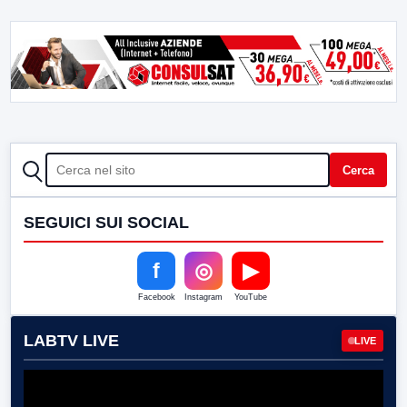
CERCA
Cerca
SEGUICI SUI SOCIAL
f
◎
▶
Facebook
Instagram
YouTube
LABTV LIVE
LIVE