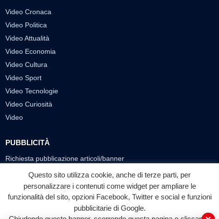
Video Cronaca
Video Politica
Video Attualità
Video Economia
Video Cultura
Video Sport
Video Tecnologie
Video Curiosità
Video
PUBBLICITÀ
Richiesta pubblicazione articoli/banner
Questo sito utilizza cookie, anche di terze parti, per
SEGUICI SUI SOCIAL
personalizzare i contenuti come widget per ampliare le
f
◎
▶
funzionalità del sito, opzioni Facebook, Twitter e social e funzioni
pubblicitarie di Google.
Facebook
Instagram
YouTube
Chiudendo questo banner, scorrendo questa pagina o cliccando