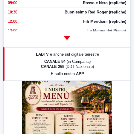
09:00
Rosso e Nero (repliche)
10:30
Buonissimo Red Roger (repliche)
12:00
Fili Meridiani (repliche)
13:00
La Mappa dei Piaceri
14:00
LabNews
17:00
LabNews (replica)
LABTV
e anche sul digitale terrestre
18:30
Di Faccia e di Profilo (repliche)
CANALE 84
(in Campania)
CANALE 268
(DDT Nazionale)
19:30
LabNews (Diretta)
E sulla nostra
APP
21:00
Free Sport
23:00
LabNews (replica)