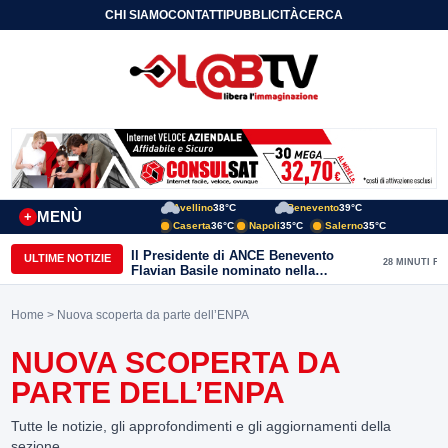
CHI SIAMO
CONTATTI
PUBBLICITÀ
CERCA
Avellino
38°C
Benevento
39°C
MENÙ
+
Caserta
36°C
Napoli
35°C
Salerno
35°C
Il Presidente di ANCE Benevento
ULTIME NOTIZIE
28 MINUTI FA
Flavian Basile nominato nella
Commissione Tecnica
“Internazionalizzazione” di
Home
> Nuova scoperta da parte dell’ENPA
Confindustria Nazionale
NUOVA SCOPERTA DA
PARTE DELL’ENPA
Tutte le notizie, gli approfondimenti e gli aggiornamenti della
sezione.