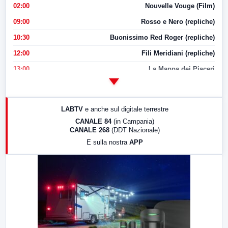
02:00
Nouvelle Vouge (Film)
09:00
Rosso e Nero (repliche)
10:30
Buonissimo Red Roger (repliche)
12:00
Fili Meridiani (repliche)
13:00
La Mappa dei Piaceri
14:00
LabNews
17:00
LabNews (replica)
LABTV
e anche sul digitale terrestre
18:30
Di Faccia e di Profilo (repliche)
CANALE 84
(in Campania)
CANALE 268
(DDT Nazionale)
19:30
LabNews (Diretta)
E sulla nostra
APP
21:00
Free Sport
23:00
LabNews (replica)