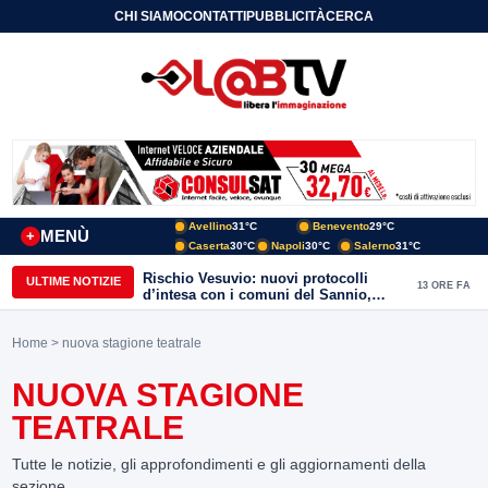
CHI SIAMO
CONTATTI
PUBBLICITÀ
CERCA
Avellino
31°C
Benevento
29°C
MENÙ
+
Caserta
30°C
Napoli
30°C
Salerno
31°C
Rischio Vesuvio: nuovi protocolli
ULTIME NOTIZIE
13 ORE FA
d’intesa con i comuni del Sannio,
firmato il protocollo con Arpaise
Home
> nuova stagione teatrale
NUOVA STAGIONE
TEATRALE
Tutte le notizie, gli approfondimenti e gli aggiornamenti della
sezione.