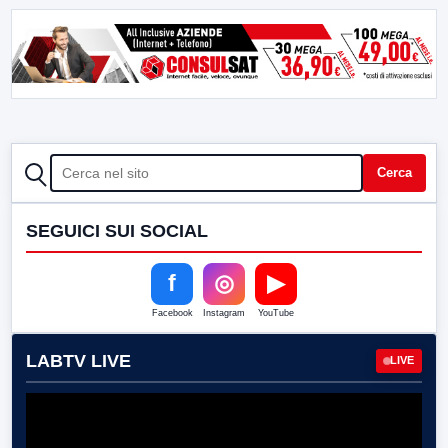
CERCA
Cerca
SEGUICI SUI SOCIAL
f
◎
▶
Facebook
Instagram
YouTube
LABTV LIVE
LIVE