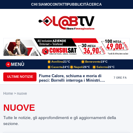
CHI SIAMO
CONTATTI
PUBBLICITÀ
CERCA
Avellino
21°C
Benevento
19°C
MENÙ
+
Caserta
24°C
Napoli
26°C
Salerno
26°C
Fiume Calore, schiuma e moria di
ULTIME NOTIZIE
7 ORE FA
pesci: Borrelli interroga i Ministri.
“Benevento paga l’assenza del
depuratore
Home
> nuove
NUOVE
Tutte le notizie, gli approfondimenti e gli aggiornamenti della
sezione.