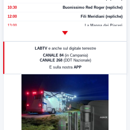
10:30
Buonissimo Red Roger (repliche)
12:00
Fili Meridiani (repliche)
13:00
La Mappa dei Piaceri
14:00
LabNews
17:00
LabNews (replica)
LABTV
e anche sul digitale terrestre
18:30
Di Faccia e di Profilo (repliche)
CANALE 84
(in Campania)
CANALE 268
(DDT Nazionale)
19:30
LabNews (Diretta)
E sulla nostra
APP
21:00
Free Sport
23:00
LabNews (replica)