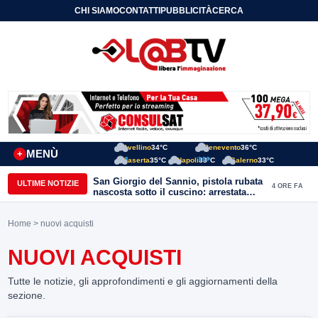
CHI SIAMO
CONTATTI
PUBBLICITÀ
CERCA
Avellino
34°C
Benevento
36°C
MENÙ
+
Caserta
35°C
Napoli
33°C
Salerno
33°C
San Giorgio del Sannio, pistola rubata
ULTIME NOTIZIE
4 ORE FA
nascosta sotto il cuscino: arrestata
51enne
Home
> nuovi acquisti
NUOVI ACQUISTI
Tutte le notizie, gli approfondimenti e gli aggiornamenti della
sezione.