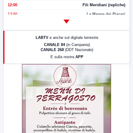
12:00
Fili Meridiani (repliche)
13:00
La Mappa dei Piaceri
14:00
LabNews
17:00
LabNews (replica)
LABTV
e anche sul digitale terrestre
18:30
Di Faccia e di Profilo (repliche)
CANALE 84
(in Campania)
CANALE 268
(DDT Nazionale)
19:30
LabNews (Diretta)
E sulla nostra
APP
21:00
Free Sport
23:00
LabNews (replica)