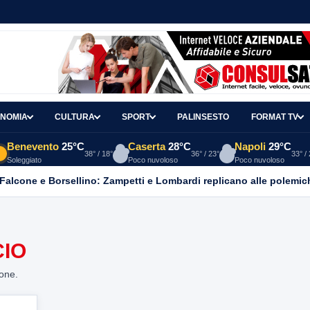
NOMIA
CULTURA
SPORT
PALINSESTO
FORMAT TV
Benevento
25°C
Caserta
28°C
Napoli
29°C
38° / 18°
36° / 23°
33° /
Soleggiato
Poco nuvoloso
Poco nuvoloso
 Falcone e Borsellino: Zampetti e Lombardi replicano alle polemic
CIO
ione.