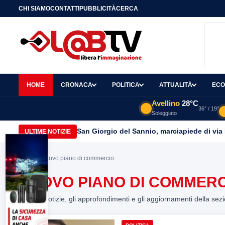
CHI SIAMO
CONTATTI
PUBBLICITÀ
CERCA
HOME
CRONACA
POLITICA
ATTUALITÀ
ECO
Avellino
28°C
36° / 19°
Soleggiato
San Giorgio del Sannio, marciapiede di via
ULTIME NOTIZIE
Home
> nuovo piano di commercio
NUOVO PIANO DI COMMER
Tutte le notizie, gli approfondimenti e gli aggiornamenti della sez