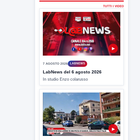
▶
6 AGOSTO 2026
CRONACA
Trovato in casa 42enne in una
pozza di sangue, giallo a viale Italia
Ritrovato senza vita il corpo di un 42enne
in un...
▶
6 AGOSTO 2026
CRONACA
"Sistema Caprio", Procura S.Maria
CV chiede rinvio a giudizio per 54