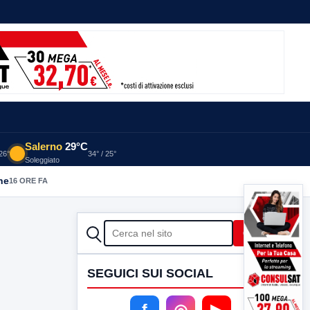
Salerno
29°C
 26°
34° / 25°
Soleggiato
he
16 ORE FA
CERCA
Cerca
SEGUICI SUI SOCIAL
f
◎
▶