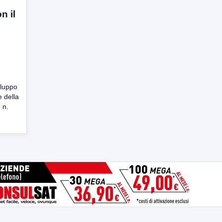
n il
iluppo
e della
 n.