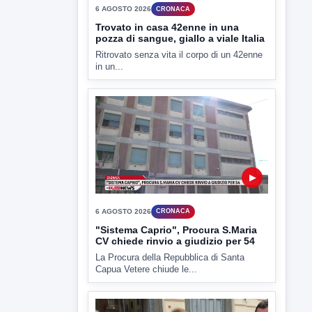
La Procura della Repubblica di Santa
Capua Vetere chiude le...
▶
6 AGOSTO 2026
ATTUALITÀ
Miasmi, Comitati dal Prefetto: non
lasciateci soli
Comitati dal Prefetto Moscarella. Oltre a
rendere noto il flash...