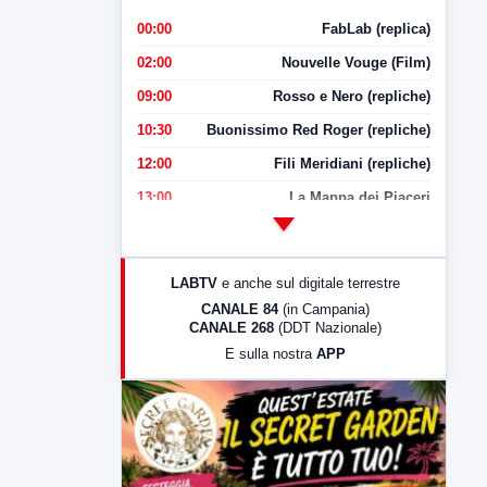
00:00
FabLab (replica)
02:00
Nouvelle Vouge (Film)
09:00
Rosso e Nero (repliche)
10:30
Buonissimo Red Roger (repliche)
12:00
Fili Meridiani (repliche)
13:00
La Mappa dei Piaceri
14:00
LabNews
17:00
LabNews (replica)
LABTV
e anche sul digitale terrestre
18:30
Di Faccia e di Profilo (repliche)
CANALE 84
(in Campania)
CANALE 268
(DDT Nazionale)
19:30
LabNews (Diretta)
E sulla nostra
APP
21:00
Free Sport
23:00
LabNews (replica)