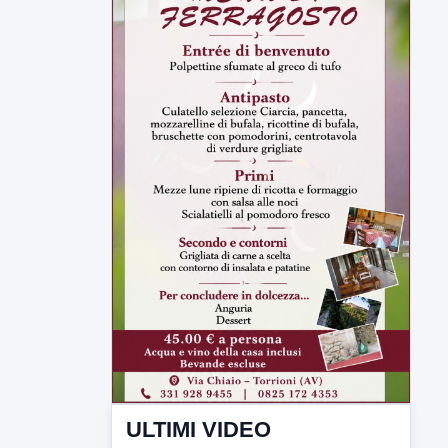
ULTIMI VIDEO
TUTTI I VIDEO
▶
7 AGOSTO 2026
LABNEWS
LabNews del 6 agosto 2026
In studio Enzo colarusso