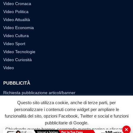
Video Cronaca
Video Politica
Video Attualità
Video Economia
Video Cultura
Video Sport
Video Tecnologie
Video Curiosità
Video
PUBBLICITÀ
Richiesta pubblicazione articoli/banner
Questo sito utilizza cookie, anche di terze parti, per
SEGUICI SUI SOCIAL
personalizzare i contenuti come widget per ampliare le
funzionalità del sito, opzioni Facebook, Twitter e social e funzioni
f
◎
▶
pubblicitarie di Google.
Facebook
Instagram
YouTube
×
Chiudendo questo banner, scorrendo questa pagina o cliccando