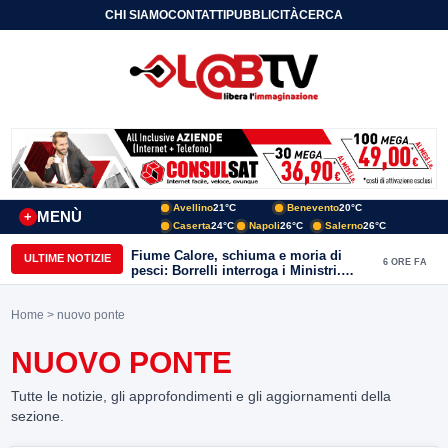
CHI SIAMO
CONTATTI
PUBBLICITÀ
CERCA
Avellino
21°C
Benevento
20°C
MENÙ
+
Caserta
24°C
Napoli
26°C
Salerno
26°C
Fiume Calore, schiuma e moria di
ULTIME NOTIZIE
6 ORE FA
pesci: Borrelli interroga i Ministri.
“Benevento paga l’assenza del
depuratore
Home
> nuovo ponte
NUOVO PONTE
Tutte le notizie, gli approfondimenti e gli aggiornamenti della
sezione.