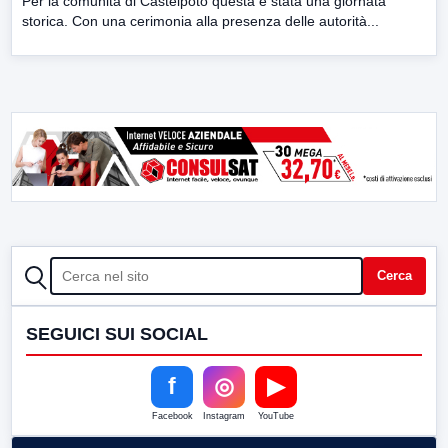
Per la comunità di Castelpoto questa è stata una giornata
storica. Con una cerimonia alla presenza delle autorità...
CERCA
Cerca
SEGUICI SUI SOCIAL
f
◎
▶
Facebook
Instagram
YouTube