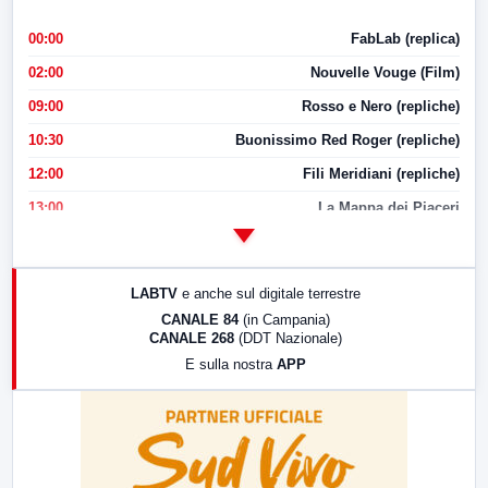
00:00
FabLab (replica)
02:00
Nouvelle Vouge (Film)
09:00
Rosso e Nero (repliche)
10:30
Buonissimo Red Roger (repliche)
12:00
Fili Meridiani (repliche)
13:00
La Mappa dei Piaceri
14:00
LabNews
17:00
LabNews (replica)
LABTV
e anche sul digitale terrestre
18:30
Di Faccia e di Profilo (repliche)
CANALE 84
(in Campania)
CANALE 268
(DDT Nazionale)
19:30
LabNews (Diretta)
E sulla nostra
APP
21:00
Free Sport
23:00
LabNews (replica)