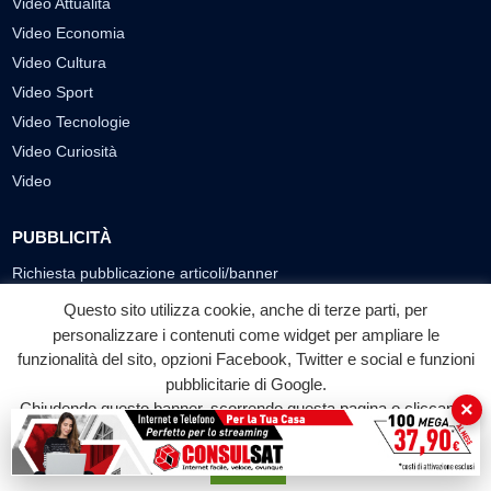
Video Attualità
Video Economia
Video Cultura
Video Sport
Video Tecnologie
Video Curiosità
Video
PUBBLICITÀ
Richiesta pubblicazione articoli/banner
Questo sito utilizza cookie, anche di terze parti, per
SEGUICI SUI SOCIAL
personalizzare i contenuti come widget per ampliare le
funzionalità del sito, opzioni Facebook, Twitter e social e funzioni
f
◎
▶
pubblicitarie di Google.
Facebook
Instagram
YouTube
×
Chiudendo questo banner, scorrendo questa pagina o cliccando
su qualunque suo elemento acconsenti all'uso dei cookie.
© 2026 LABTV - Tutti i diritti riservati
Accetta