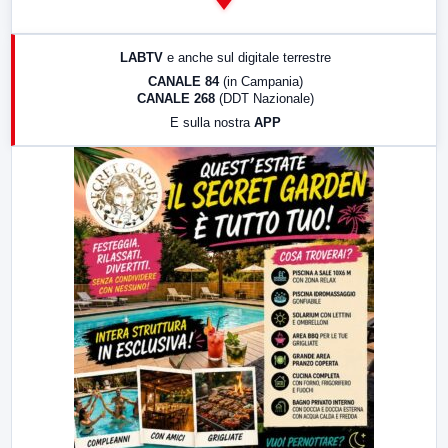
14:00
LabNews
17:00
LabNews (replica)
LABTV
e anche sul digitale terrestre
18:30
Di Faccia e di Profilo (repliche)
CANALE 84
(in Campania)
CANALE 268
(DDT Nazionale)
19:30
LabNews (Diretta)
E sulla nostra
APP
21:00
Free Sport
23:00
LabNews (replica)