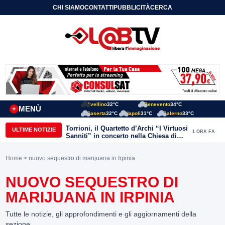
CHI SIAMO
CONTATTI
PUBBLICITÀ
CERCA
Avellino
32°C
Benevento
34°C
MENÙ
+
Caserta
32°C
Napoli
31°C
Salerno
33°C
Torrioni, il Quartetto d’Archi “I Virtuosi
ULTIME NOTIZIE
1 ORA FA
Sanniti” in concerto nella Chiesa di
San Michele Arcangelo
Home
> nuovo sequestro di marijuana in Irpinia
NUOVO SEQUESTRO DI
MARIJUANA IN IRPINIA
Tutte le notizie, gli approfondimenti e gli aggiornamenti della
sezione.