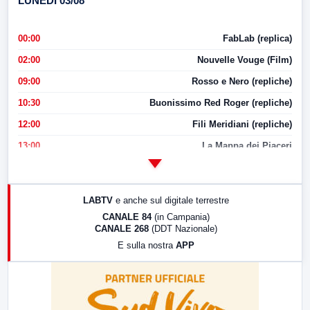
LUNEDI 03/08
00:00
FabLab (replica)
02:00
Nouvelle Vouge (Film)
09:00
Rosso e Nero (repliche)
10:30
Buonissimo Red Roger (repliche)
12:00
Fili Meridiani (repliche)
13:00
La Mappa dei Piaceri
14:00
LabNews
17:00
LabNews (replica)
LABTV
e anche sul digitale terrestre
18:30
Di Faccia e di Profilo (repliche)
CANALE 84
(in Campania)
CANALE 268
(DDT Nazionale)
19:30
LabNews (Diretta)
E sulla nostra
APP
21:00
Free Sport
23:00
LabNews (replica)