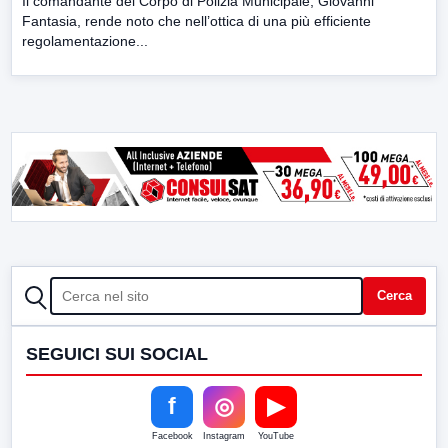
Il comandante del Corpo di Polizia Municipale, Giovanni
Fantasia, rende noto che nell’ottica di una più efficiente
regolamentazione...
CERCA
Cerca
SEGUICI SUI SOCIAL
f
◎
▶
Facebook
Instagram
YouTube