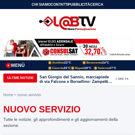
CHI SIAMO
CONTATTI
PUBBLICITÀ
CERCA
Avellino
22°C
Benevento
24°C
MENÙ
+
Caserta
26°C
Napoli
28°C
Salerno
27°C
San Giorgio del Sannio, marciapiede
ULTIME NOTIZIE
7 ORE FA
di via Falcone e Borsellino: Zampetti e
Lombardi replicano alle polemiche
Home
> nuovo servizio
NUOVO SERVIZIO
Tutte le notizie, gli approfondimenti e gli aggiornamenti della
sezione.