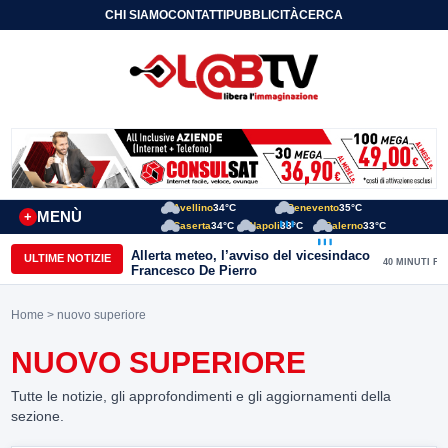
CHI SIAMO
CONTATTI
PUBBLICITÀ
CERCA
Avellino
34°C
Benevento
35°C
MENÙ
+
Caserta
34°C
Napoli
33°C
Salerno
33°C
Allerta meteo, l’avviso del vicesindaco
ULTIME NOTIZIE
40 MINUTI FA
Francesco De Pierro
Home
> nuovo superiore
NUOVO SUPERIORE
Tutte le notizie, gli approfondimenti e gli aggiornamenti della
sezione.