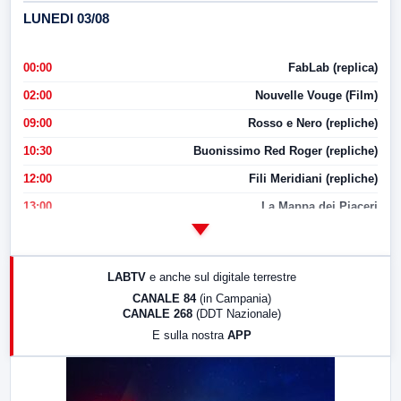
LUNEDI 03/08
00:00
FabLab (replica)
02:00
Nouvelle Vouge (Film)
09:00
Rosso e Nero (repliche)
10:30
Buonissimo Red Roger (repliche)
12:00
Fili Meridiani (repliche)
13:00
La Mappa dei Piaceri
14:00
LabNews
17:00
LabNews (replica)
LABTV
e anche sul digitale terrestre
18:30
Di Faccia e di Profilo (repliche)
CANALE 84
(in Campania)
CANALE 268
(DDT Nazionale)
19:30
LabNews (Diretta)
E sulla nostra
APP
21:00
Free Sport
23:00
LabNews (replica)