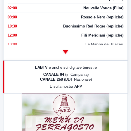
02:00
Nouvelle Vouge (Film)
09:00
Rosso e Nero (repliche)
10:30
Buonissimo Red Roger (repliche)
12:00
Fili Meridiani (repliche)
13:00
La Mappa dei Piaceri
14:00
LabNews
17:00
LabNews (replica)
LABTV
e anche sul digitale terrestre
18:30
Di Faccia e di Profilo (repliche)
CANALE 84
(in Campania)
CANALE 268
(DDT Nazionale)
19:30
LabNews (Diretta)
E sulla nostra
APP
21:00
Free Sport
23:00
LabNews (replica)