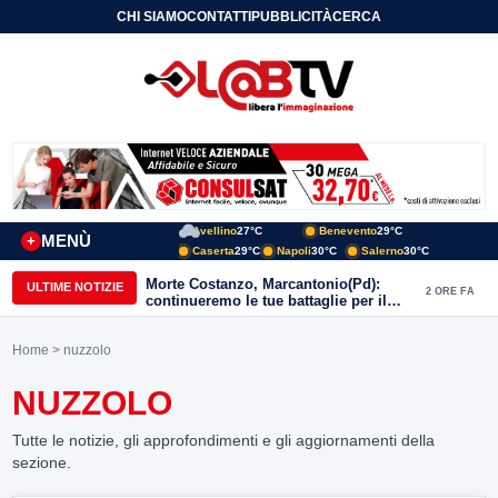
CHI SIAMO
CONTATTI
PUBBLICITÀ
CERCA
Avellino
27°C
Benevento
29°C
MENÙ
+
Caserta
29°C
Napoli
30°C
Salerno
30°C
Morte Costanzo, Marcantonio(Pd):
ULTIME NOTIZIE
2 ORE FA
continueremo le tue battaglie per il
Sannio
Home
> nuzzolo
NUZZOLO
Tutte le notizie, gli approfondimenti e gli aggiornamenti della
sezione.