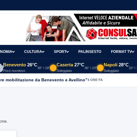
NOMIA
CULTURA
SPORT
PALINSESTO
FORMAT TV
Benevento
26°C
Caserta
27°C
Napoli
28°C
38° / 18°
36° / 23°
33° /
Poco nuvoloso
Soleggiato
Soleggiato
re mobilitazione da Benevento e Avellino”
4 ORE FA
ione.