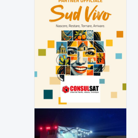
ipotesi duplice omicidio stradale
Incidente mortale a Ponte Valentino,
indagato il 21enne alla guida...
▶
7 AGOSTO 2026
CRONACA
Malore o aggressione? Sarà
l'autopsia a chiarire il giallo di Villa
Adriana
Sarà affidato con ogni probabilità all'inizio
della prossima settimana l'incarico...