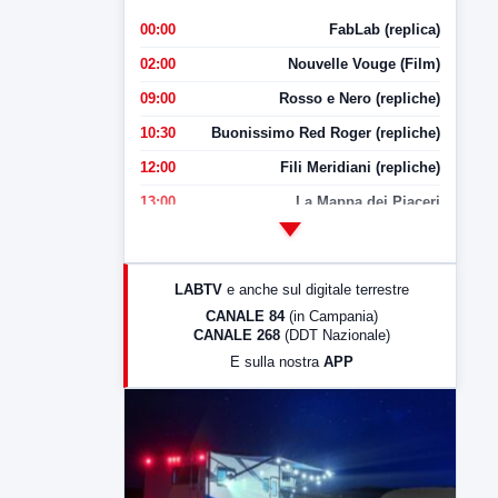
00:00
FabLab (replica)
02:00
Nouvelle Vouge (Film)
09:00
Rosso e Nero (repliche)
10:30
Buonissimo Red Roger (repliche)
12:00
Fili Meridiani (repliche)
13:00
La Mappa dei Piaceri
14:00
LabNews
17:00
LabNews (replica)
LABTV
e anche sul digitale terrestre
18:30
Di Faccia e di Profilo (repliche)
CANALE 84
(in Campania)
CANALE 268
(DDT Nazionale)
19:30
LabNews (Diretta)
E sulla nostra
APP
21:00
Free Sport
23:00
LabNews (replica)