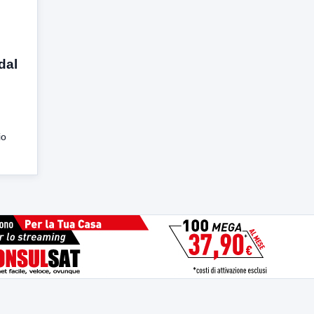
dal
io