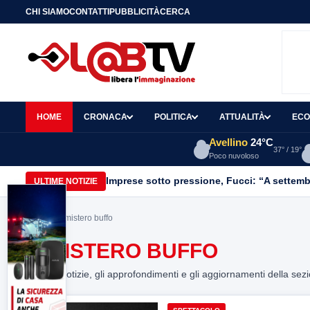
CHI SIAMO
CONTATTI
PUBBLICITÀ
CERCA
HOME
CRONACA
POLITICA
ATTUALITÀ
ECO
Avellino
24°C
37° / 19°
Poco nuvoloso
Imprese sotto pressione, Fucci: “A settemb
ULTIME NOTIZIE
Home
> o mistero buffo
O MISTERO BUFFO
Tutte le notizie, gli approfondimenti e gli aggiornamenti della sez