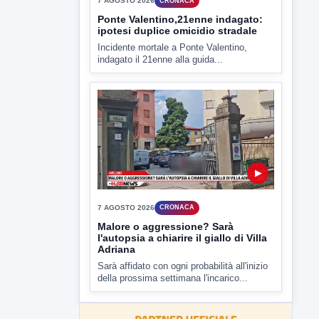
▶
7 AGOSTO 2026
ATTUALITÀ
Miasmi e Calore, l'ASL parla
attraverso il Comune
Nessuna nuova moria di pesci e nessuna
criticità igienico-sanitaria nel...
▶
7 AGOSTO 2026
CRONACA
Ponte Valentino,21enne indagato: