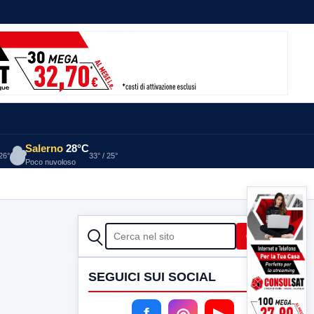
Salerno
28°C
 26°
33° / 25°
Poco nuvoloso
CERCA
Cerca
SEGUICI SUI SOCIAL
f
◎
▶