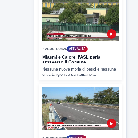
ULTIMI VIDEO
TUTTI I VIDEO
▶
7 AGOSTO 2026
SPORT BENEVENTO
Benevento Calcio: Le scelte di
Floro Flores per il debutto di Coppa
Italia
Il Benevento è pronto al debutto di Coppa
Italia. Scelte...