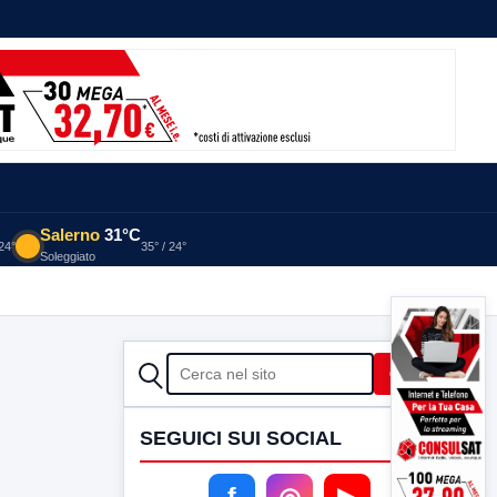
Salerno
31°C
 24°
35° / 24°
Soleggiato
CERCA
Cerca
SEGUICI SUI SOCIAL
f
◎
▶