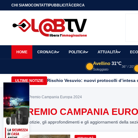
CHI SIAMO
CONTATTI
PUBBLICITÀ
CERCA
HOME
CRONACA
POLITICA
ATTUALITÀ
ECO
Avellino
31°C
36° / 20°
Soleggiato
Rischio Vesuvio: nuovi protocolli d’intesa 
ULTIME NOTIZIE
Home
> o Premio Campania Europa 2024
O PREMIO CAMPANIA EURO
Tutte le notizie, gli approfondimenti e gli aggiornamenti della sez