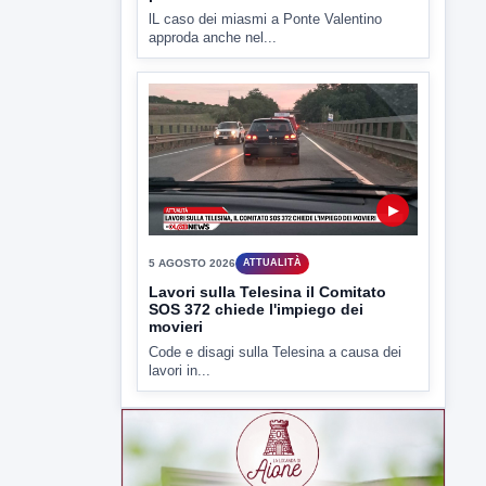
5 AGOSTO 2026
ATTUALITÀ
Miasmi, si infiamma il dibattito
politico
lL caso dei miasmi a Ponte Valentino
approda anche nel...
▶
5 AGOSTO 2026
ATTUALITÀ
Lavori sulla Telesina il Comitato
SOS 372 chiede l'impiego dei
movieri
Code e disagi sulla Telesina a causa dei
lavori in...