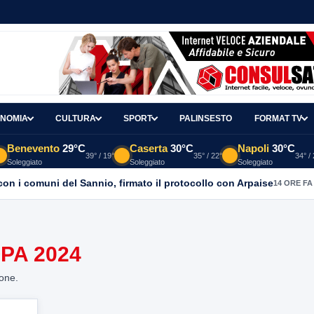
NOMIA
CULTURA
SPORT
PALINSESTO
FORMAT TV
Benevento
29°C
Caserta
30°C
Napoli
30°C
39° / 19°
35° / 22°
34° /
Soleggiato
Soleggiato
Soleggiato
con i comuni del Sannio, firmato il protocollo con Arpaise
14 ORE FA
PA 2024
ione.