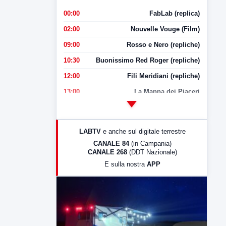
00:00
FabLab (replica)
02:00
Nouvelle Vouge (Film)
09:00
Rosso e Nero (repliche)
10:30
Buonissimo Red Roger (repliche)
12:00
Fili Meridiani (repliche)
13:00
La Mappa dei Piaceri
14:00
LabNews
17:00
LabNews (replica)
LABTV
e anche sul digitale terrestre
18:30
Di Faccia e di Profilo (repliche)
CANALE 84
(in Campania)
CANALE 268
(DDT Nazionale)
19:30
LabNews (Diretta)
E sulla nostra
APP
21:00
Free Sport
23:00
LabNews (replica)