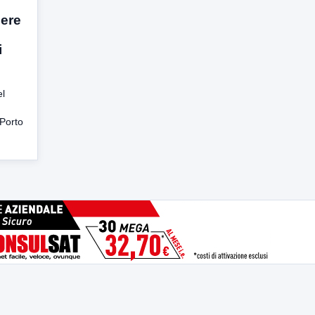
nere
i
el
Porto