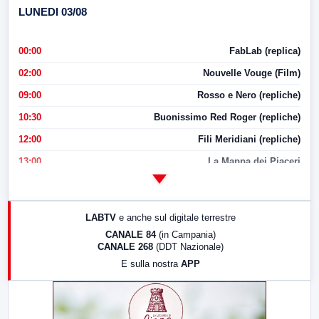
LUNEDI 03/08
00:00
FabLab (replica)
02:00
Nouvelle Vouge (Film)
09:00
Rosso e Nero (repliche)
10:30
Buonissimo Red Roger (repliche)
12:00
Fili Meridiani (repliche)
13:00
La Mappa dei Piaceri
14:00
LabNews
17:00
LabNews (replica)
LABTV
e anche sul digitale terrestre
18:30
Di Faccia e di Profilo (repliche)
CANALE 84
(in Campania)
CANALE 268
(DDT Nazionale)
19:30
LabNews (Diretta)
E sulla nostra
APP
21:00
Free Sport
23:00
LabNews (replica)