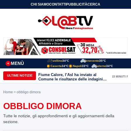
CHI SIAMO
CONTATTI
PUBBLICITÀ
CERCA
Avellino
34°C
Benevento
35°C
MENÙ
+
Caserta
34°C
Napoli
33°C
Salerno
34°C
Fiume Calore, l’Asl ha inviato al
ULTIME NOTIZIE
15 MINUTI FA
Comune le risultanze delle indagini
effettuate
Home
> obbligo dimora
OBBLIGO DIMORA
Tutte le notizie, gli approfondimenti e gli aggiornamenti della
sezione.