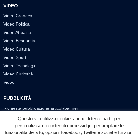
VIDEO
Video Cronaca
Video Politica
Video Attualità
Video Economia
Video Cultura
Video Sport
Video Tecnologie
Video Curiosità
Video
PUBBLICITÀ
Richiesta pubblicazione articoli/banner
Questo sito utilizza cookie, anche di terze parti, per
SEGUICI SUI SOCIAL
personalizzare i contenuti come widget per ampliare le
funzionalità del sito, opzioni Facebook, Twitter e social e funzioni
f
◎
▶