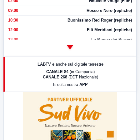
02:00
Nouvelle Vouge (Film)
09:00
Rosso e Nero (repliche)
10:30
Buonissimo Red Roger (repliche)
12:00
Fili Meridiani (repliche)
13:00
La Mappa dei Piaceri
14:00
LabNews
17:00
LabNews (replica)
LABTV
e anche sul digitale terrestre
18:30
Di Faccia e di Profilo (repliche)
CANALE 84
(in Campania)
CANALE 268
(DDT Nazionale)
19:30
LabNews (Diretta)
E sulla nostra
APP
21:00
Free Sport
23:00
LabNews (replica)