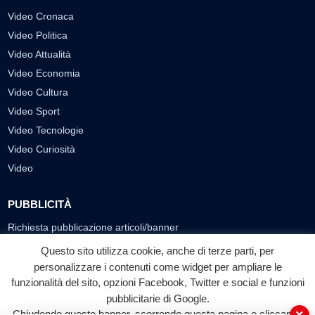
Video Cronaca
Video Politica
Video Attualità
Video Economia
Video Cultura
Video Sport
Video Tecnologie
Video Curiosità
Video
PUBBLICITÀ
Richiesta pubblicazione articoli/banner
Questo sito utilizza cookie, anche di terze parti, per
SEGUICI SUI SOCIAL
personalizzare i contenuti come widget per ampliare le
f
◎
▶
funzionalità del sito, opzioni Facebook, Twitter e social e funzioni
pubblicitarie di Google.
Facebook
Instagram
YouTube
Chiudendo questo banner, scorrendo questa pagina o cliccando