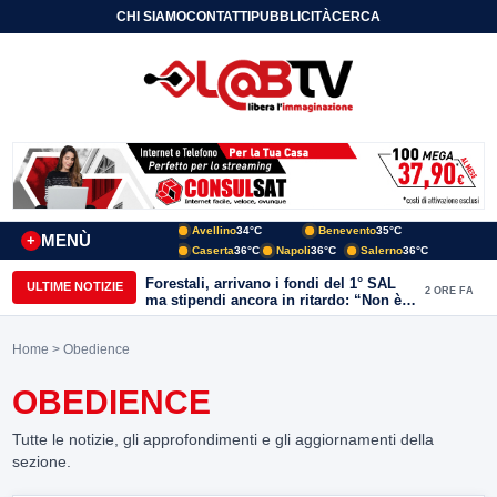
CHI SIAMO
CONTATTI
PUBBLICITÀ
CERCA
Avellino
34°C
Benevento
35°C
MENÙ
+
Caserta
36°C
Napoli
36°C
Salerno
36°C
Forestali, arrivano i fondi del 1° SAL
ULTIME NOTIZIE
2 ORE FA
ma stipendi ancora in ritardo: “Non è
più sostenibile”
Home
> Obedience
OBEDIENCE
Tutte le notizie, gli approfondimenti e gli aggiornamenti della
sezione.