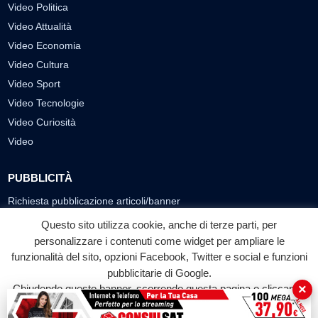
Video Politica
Video Attualità
Video Economia
Video Cultura
Video Sport
Video Tecnologie
Video Curiosità
Video
PUBBLICITÀ
Richiesta pubblicazione articoli/banner
Questo sito utilizza cookie, anche di terze parti, per
SEGUICI SUI SOCIAL
personalizzare i contenuti come widget per ampliare le
f
◎
▶
funzionalità del sito, opzioni Facebook, Twitter e social e funzioni
pubblicitarie di Google.
Facebook
Instagram
YouTube
×
Chiudendo questo banner, scorrendo questa pagina o cliccando
su qualunque suo elemento acconsenti all'uso dei cookie.