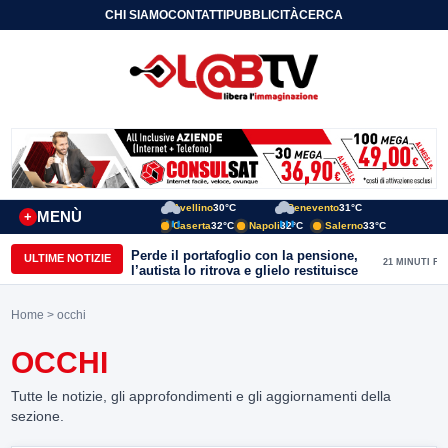
CHI SIAMO
CONTATTI
PUBBLICITÀ
CERCA
Avellino
30°C
Benevento
31°C
MENÙ
+
Caserta
32°C
Napoli
32°C
Salerno
33°C
Perde il portafoglio con la pensione,
ULTIME NOTIZIE
21 MINUTI FA
l’autista lo ritrova e glielo restituisce
Home
> occhi
OCCHI
Tutte le notizie, gli approfondimenti e gli aggiornamenti della
sezione.