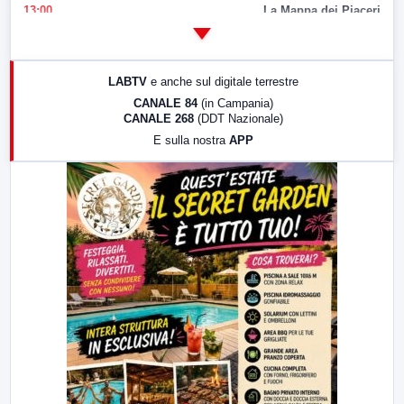
13:00
La Mappa dei Piaceri
14:00
LabNews
17:00
LabNews (replica)
LABTV
e anche sul digitale terrestre
18:30
Di Faccia e di Profilo (repliche)
CANALE 84
(in Campania)
CANALE 268
(DDT Nazionale)
19:30
LabNews (Diretta)
E sulla nostra
APP
21:00
Free Sport
23:00
LabNews (replica)