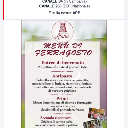
CANALE 84
(in Campania)
CANALE 268
(DDT Nazionale)
19:30
LabNews (Diretta)
E sulla nostra
APP
21:00
Free Sport
23:00
LabNews (replica)