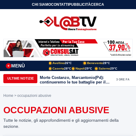
CHI SIAMO
CONTATTI
PUBBLICITÀ
CERCA
Avellino
26°C
Benevento
28°C
MENÙ
+
Caserta
28°C
Napoli
29°C
Salerno
29°C
Morte Costanzo, Marcantonio(Pd):
ULTIME NOTIZIE
3 ORE FA
continueremo le tue battaglie per il
Sannio
Home
> occupazioni abusive
OCCUPAZIONI ABUSIVE
Tutte le notizie, gli approfondimenti e gli aggiornamenti della
sezione.