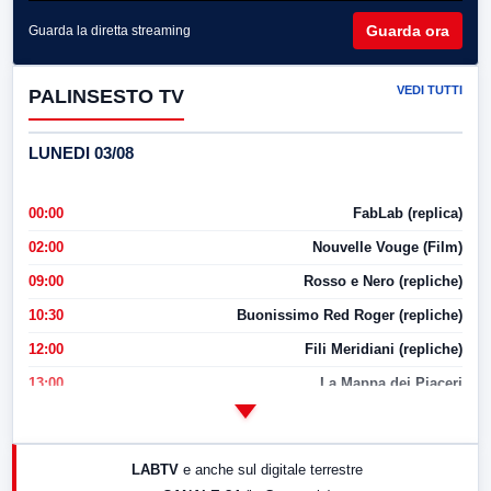
Guarda ora
Guarda la diretta streaming
VEDI TUTTI
PALINSESTO TV
LUNEDI 03/08
00:00
FabLab (replica)
02:00
Nouvelle Vouge (Film)
09:00
Rosso e Nero (repliche)
10:30
Buonissimo Red Roger (repliche)
12:00
Fili Meridiani (repliche)
13:00
La Mappa dei Piaceri
14:00
LabNews
17:00
LabNews (replica)
LABTV
e anche sul digitale terrestre
18:30
Di Faccia e di Profilo (repliche)