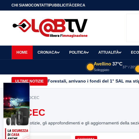
CHI SIAMO
CONTATTI
PUBBLICITÀ
CERCA
HOME
CRONACA
POLITICA
ATTUALITÀ
ECO
Avellino
37°C
37° / 20°
Soleggiato
Forestali, arrivano i fondi del 1° SAL ma st
ULTIME NOTIZIE
Home
> ODCEC
ODCEC
Tutte le notizie, gli approfondimenti e gli aggiornamenti della sez