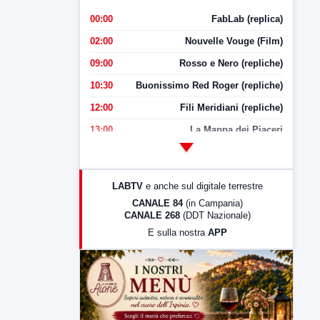
00:00
FabLab (replica)
02:00
Nouvelle Vouge (Film)
09:00
Rosso e Nero (repliche)
10:30
Buonissimo Red Roger (repliche)
12:00
Fili Meridiani (repliche)
13:00
La Mappa dei Piaceri
14:00
LabNews
17:00
LabNews (replica)
LABTV
e anche sul digitale terrestre
18:30
Di Faccia e di Profilo (repliche)
CANALE 84
(in Campania)
CANALE 268
(DDT Nazionale)
19:30
LabNews (Diretta)
E sulla nostra
APP
21:00
Free Sport
23:00
LabNews (replica)