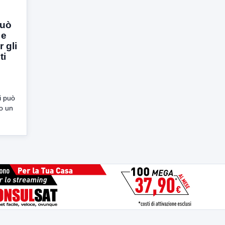
può
 e
 gli
ti
ti può
lo un