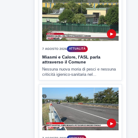
Il Benevento è pronto al debutto di Coppa
Italia. Scelte...
▶
7 AGOSTO 2026
ATTUALITÀ
Miasmi e Calore, l'ASL parla
attraverso il Comune
Nessuna nuova moria di pesci e nessuna
criticità igienico-sanitaria nel...