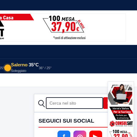
Salerno
35°C
 25°
36° / 25°
Soleggiato
CERCA
Cerca
SEGUICI SUI SOCIAL
f
◎
▶