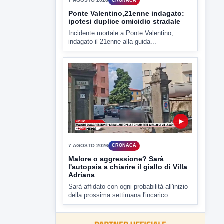
▶
7 AGOSTO 2026
CRONACA
Ponte Valentino,21enne indagato:
ipotesi duplice omicidio stradale
Incidente mortale a Ponte Valentino,
indagato il 21enne alla guida...
▶
7 AGOSTO 2026
CRONACA
Malore o aggressione? Sarà
l'autopsia a chiarire il giallo di Villa
Adriana
Sarà affidato con ogni probabilità all'inizio