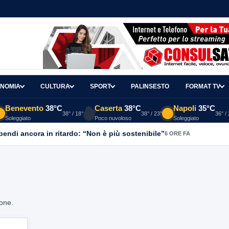
NOMIA
CULTURA
SPORT
PALINSESTO
FORMAT TV
Benevento
38°C
Caserta
38°C
Napoli
35°C
38° / 18°
38° / 23°
36° /
Soleggiato
Poco nuvoloso
Soleggiato
ipendi ancora in ritardo: “Non è più sostenibile”
6 ORE FA
ione.