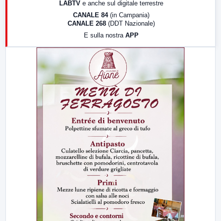
LABTV
e anche sul digitale terrestre
18:30
Di Faccia e di Profilo (repliche)
CANALE 84
(in Campania)
CANALE 268
(DDT Nazionale)
19:30
LabNews (Diretta)
E sulla nostra
APP
21:00
Free Sport
23:00
LabNews (replica)