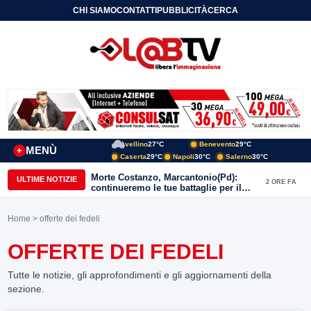
CHI SIAMO
CONTATTI
PUBBLICITÀ
CERCA
Avellino
27°C
Benevento
29°C
MENÙ
+
Caserta
29°C
Napoli
30°C
Salerno
30°C
Morte Costanzo, Marcantonio(Pd):
ULTIME NOTIZIE
2 ORE FA
continueremo le tue battaglie per il
Sannio
Home
> offerte dei fedeli
OFFERTE DEI FEDELI
Tutte le notizie, gli approfondimenti e gli aggiornamenti della
sezione.