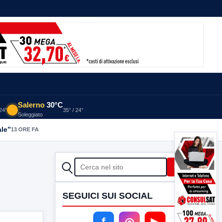
Salerno
30°C
 24°
35° / 24°
Soleggiato
ale”
13 ORE FA
CERCA
Cerca
SEGUICI SUI SOCIAL
f
◎
▶