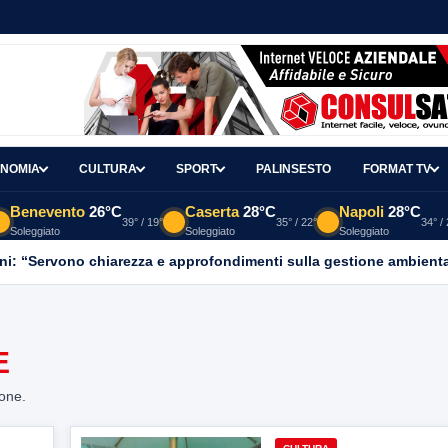
NOMIA
CULTURA
SPORT
PALINSESTO
FORMAT TV
Benevento
26°C
Caserta
28°C
Napoli
28°C
39° / 19°
35° / 22°
34° /
Soleggiato
Soleggiato
Soleggiato
ni: “Servono chiarezza e approfondimenti sulla gestione ambient
E
ione.