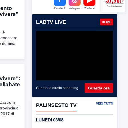
lento
Facebook
Instagram
YouTube
 vivere”
LABTV LIVE
LIVE
i è
 benessere.
he domina
vivere”:
ellabate
Guarda ora
Guarda la diretta streaming
“Castrum
VEDI TUTTI
PALINSESTO TV
provincia di
 2017 di
LUNEDI 03/08