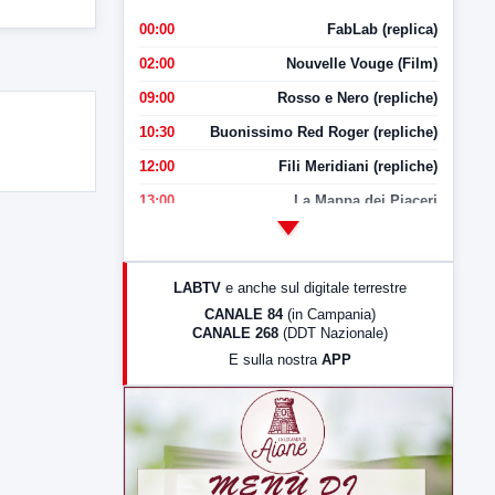
00:00
FabLab (replica)
02:00
Nouvelle Vouge (Film)
09:00
Rosso e Nero (repliche)
10:30
Buonissimo Red Roger (repliche)
12:00
Fili Meridiani (repliche)
13:00
La Mappa dei Piaceri
14:00
LabNews
17:00
LabNews (replica)
LABTV
e anche sul digitale terrestre
18:30
Di Faccia e di Profilo (repliche)
CANALE 84
(in Campania)
CANALE 268
(DDT Nazionale)
19:30
LabNews (Diretta)
E sulla nostra
APP
21:00
Free Sport
23:00
LabNews (replica)