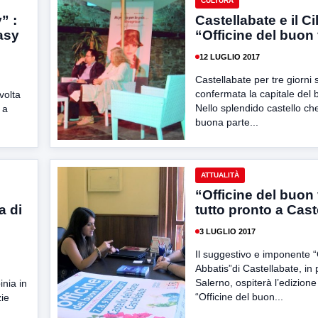
CULTURA
” :
Castellabate e il Ci
asy
“Officine del buon
12 LUGLIO 2017
Castellabate per tre giorni s
confermata la capitale del
volta
Nello splendido castello c
 a
buona parte...
ATTUALITÀ
“Officine del buon 
a di
tutto pronto a Cast
3 LUGLIO 2017
Il suggestivo e imponente 
Abbatis”di Castellabate, in 
Salerno, ospiterà l’edizione
inia in
“Officine del buon...
zie