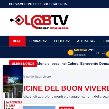
CHI SIAMO
CONTATTI
PUBBLICITÀ
CERCA
HOME
CRONACA
POLITICA
ATTUALITÀ
ECO
Avellino
29°C
36° / 20°
Soleggiato
Moria di pesci nel Calore, Benevento Doma
ULTIME NOTIZIE
Home
> officine del buon vivere
OFFICINE DEL BUON VIVER
Tutte le notizie, gli approfondimenti e gli aggiornamenti della sez