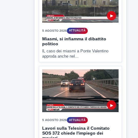
Miasmi, si infiamma il dibattito
politico
lL caso dei miasmi a Ponte Valentino
approda anche nel...
▶
5 AGOSTO 2026
ATTUALITÀ
Lavori sulla Telesina il Comitato
SOS 372 chiede l'impiego dei
movieri
Code e disagi sulla Telesina a causa dei
lavori in...