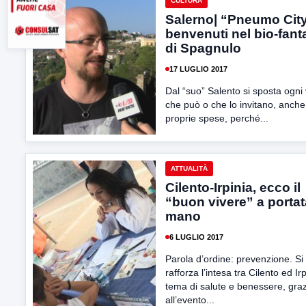
CULTURA
Salerno| “Pneumo City
benvenuti nel bio-fant
di Spagnulo
17 LUGLIO 2017
Dal “suo” Salento si sposta ogni 
che può o che lo invitano, anche
proprie spese, perché...
ATTUALITÀ
Cilento-Irpinia, ecco il
“buon vivere” a portat
mano
6 LUGLIO 2017
Parola d’ordine: prevenzione. Si
rafforza l’intesa tra Cilento ed Irp
tema di salute e benessere, gra
all’evento...