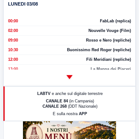
LUNEDI 03/08
00:00
FabLab (replica)
02:00
Nouvelle Vouge (Film)
09:00
Rosso e Nero (repliche)
10:30
Buonissimo Red Roger (repliche)
12:00
Fili Meridiani (repliche)
13:00
La Mappa dei Piaceri
14:00
LabNews
17:00
LabNews (replica)
LABTV
e anche sul digitale terrestre
18:30
Di Faccia e di Profilo (repliche)
CANALE 84
(in Campania)
CANALE 268
(DDT Nazionale)
19:30
LabNews (Diretta)
E sulla nostra
APP
21:00
Free Sport
23:00
LabNews (replica)