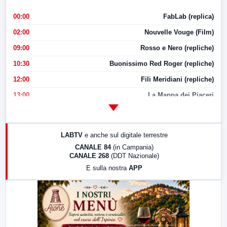
00:00
FabLab (replica)
02:00
Nouvelle Vouge (Film)
09:00
Rosso e Nero (repliche)
10:30
Buonissimo Red Roger (repliche)
12:00
Fili Meridiani (repliche)
13:00
La Mappa dei Piaceri
14:00
LabNews
17:00
LabNews (replica)
LABTV
e anche sul digitale terrestre
18:30
Di Faccia e di Profilo (repliche)
CANALE 84
(in Campania)
CANALE 268
(DDT Nazionale)
19:30
LabNews (Diretta)
E sulla nostra
APP
21:00
Free Sport
23:00
LabNews (replica)