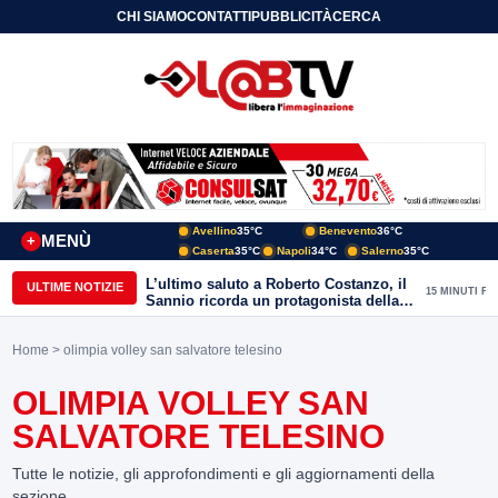
CHI SIAMO
CONTATTI
PUBBLICITÀ
CERCA
Avellino
35°C
Benevento
36°C
MENÙ
+
Caserta
35°C
Napoli
34°C
Salerno
35°C
L’ultimo saluto a Roberto Costanzo, il
ULTIME NOTIZIE
15 MINUTI FA
Sannio ricorda un protagonista della
politica e delle aree interne
Home
> olimpia volley san salvatore telesino
OLIMPIA VOLLEY SAN
SALVATORE TELESINO
Tutte le notizie, gli approfondimenti e gli aggiornamenti della
sezione.