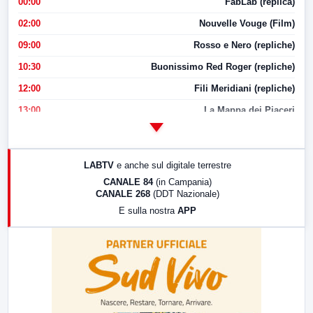
00:00
FabLab (replica)
02:00
Nouvelle Vouge (Film)
09:00
Rosso e Nero (repliche)
10:30
Buonissimo Red Roger (repliche)
12:00
Fili Meridiani (repliche)
13:00
La Mappa dei Piaceri
14:00
LabNews
17:00
LabNews (replica)
LABTV
e anche sul digitale terrestre
18:30
Di Faccia e di Profilo (repliche)
CANALE 84
(in Campania)
CANALE 268
(DDT Nazionale)
19:30
LabNews (Diretta)
E sulla nostra
APP
21:00
Free Sport
23:00
LabNews (replica)