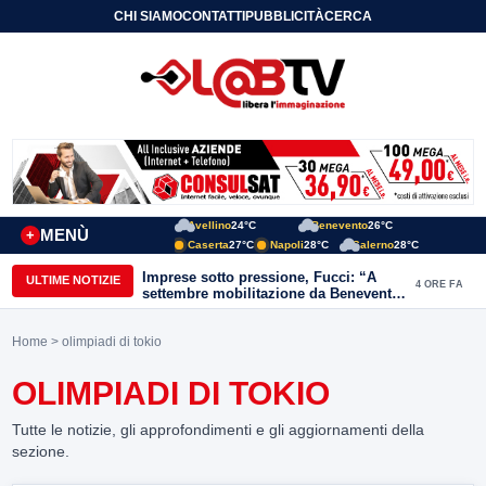
CHI SIAMO
CONTATTI
PUBBLICITÀ
CERCA
Avellino
24°C
Benevento
26°C
MENÙ
+
Caserta
27°C
Napoli
28°C
Salerno
28°C
Imprese sotto pressione, Fucci: “A
ULTIME NOTIZIE
4 ORE FA
settembre mobilitazione da Benevento
e Avellino”
Home
> olimpiadi di tokio
OLIMPIADI DI TOKIO
Tutte le notizie, gli approfondimenti e gli aggiornamenti della
sezione.