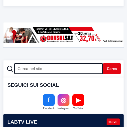
CERCA
Cerca
SEGUICI SUI SOCIAL
f
◎
▶
Facebook
Instagram
YouTube
LABTV LIVE
LIVE