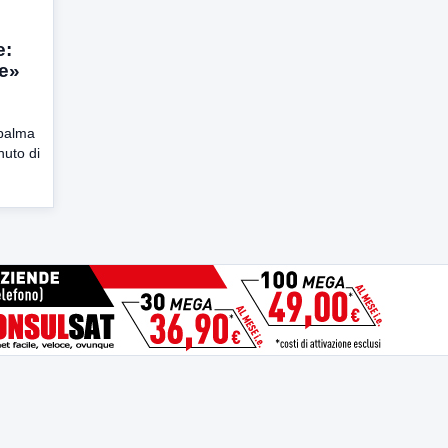
e:
le»
palma
nuto di