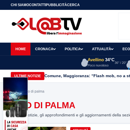
CHI SIAMO
CONTATTI
PUBBLICITÀ
CERCA
HOME
CRONACA
POLITICA
ATTUALITÀ
ECO
Avellino
34°C
36° / 20°
Poco nuvoloso
Comune, Maggioranza: “Flash mob, no a stru
ULTIME NOTIZIE
Home
> olio di palma
OLIO DI PALMA
Tutte le notizie, gli approfondimenti e gli aggiornamenti della sez