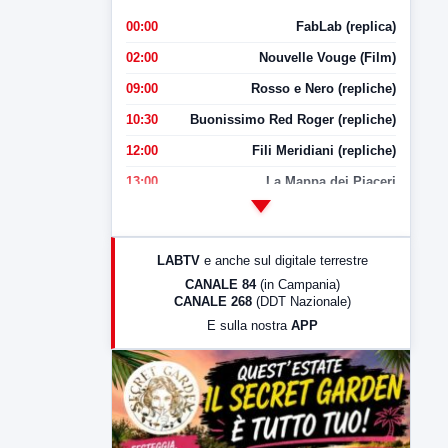
00:00
FabLab (replica)
02:00
Nouvelle Vouge (Film)
09:00
Rosso e Nero (repliche)
10:30
Buonissimo Red Roger (repliche)
12:00
Fili Meridiani (repliche)
13:00
La Mappa dei Piaceri
14:00
LabNews
17:00
LabNews (replica)
LABTV
e anche sul digitale terrestre
18:30
Di Faccia e di Profilo (repliche)
CANALE 84
(in Campania)
CANALE 268
(DDT Nazionale)
19:30
LabNews (Diretta)
E sulla nostra
APP
21:00
Free Sport
23:00
LabNews (replica)