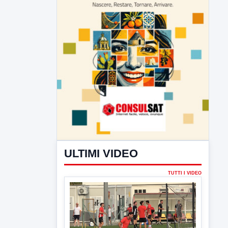
ULTIMI VIDEO
TUTTI I VIDEO
▶
7 AGOSTO 2026
SPORT BENEVENTO
Benevento Calcio: Le scelte di
Floro Flores per il debutto di Coppa
Italia
Il Benevento è pronto al debutto di Coppa
Italia. Scelte...