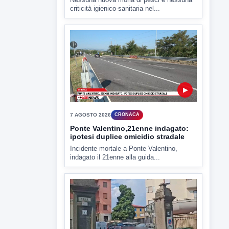
7 AGOSTO 2026
CRONACA
Ponte Valentino,21enne indagato:
ipotesi duplice omicidio stradale
Incidente mortale a Ponte Valentino,
indagato il 21enne alla guida...
▶
7 AGOSTO 2026
CRONACA
Malore o aggressione? Sarà
l'autopsia a chiarire il giallo di Villa
Adriana
Sarà affidato con ogni probabilità all'inizio
della prossima settimana l'incarico...