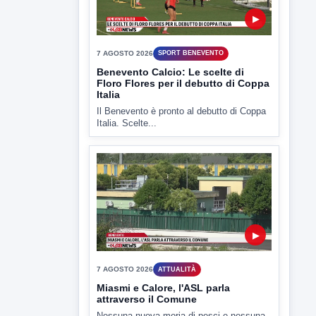
▶
7 AGOSTO 2026
ATTUALITÀ
Miasmi e Calore, l'ASL parla
attraverso il Comune
Nessuna nuova moria di pesci e nessuna
criticità igienico-sanitaria nel...
▶