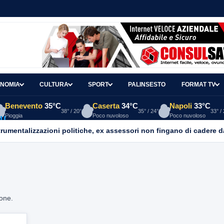
NOMIA
CULTURA
SPORT
PALINSESTO
FORMAT TV
Benevento
35°C
Caserta
34°C
Napoli
33°C
38° / 20°
35° / 24°
33° /
Pioggia
Poco nuvoloso
Poco nuvoloso
mentalizzazioni politiche, ex assessori non fingano di cadere d
ione.