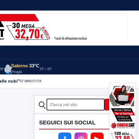
Salerno
33°C
 26°
33° / 26°
Pioggia
alle nubi”
57 MINUTI FA
CERCA
Cerca
SEGUICI SUI SOCIAL
f
◎
▶