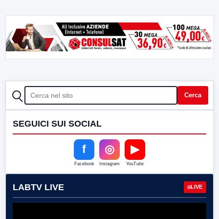
CERCA
Cerca
SEGUICI SUI SOCIAL
f
◎
▶
Facebook
Instagram
YouTube
LABTV LIVE
LIVE