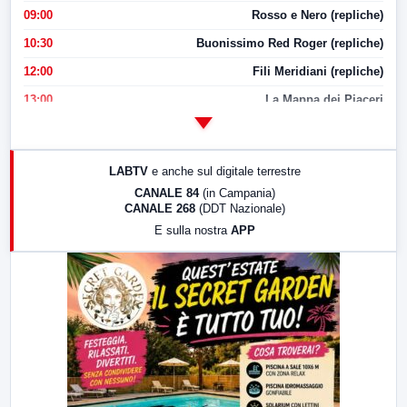
09:00
Rosso e Nero (repliche)
10:30
Buonissimo Red Roger (repliche)
12:00
Fili Meridiani (repliche)
13:00
La Mappa dei Piaceri
14:00
LabNews
17:00
LabNews (replica)
LABTV
e anche sul digitale terrestre
18:30
Di Faccia e di Profilo (repliche)
CANALE 84
(in Campania)
CANALE 268
(DDT Nazionale)
19:30
LabNews (Diretta)
E sulla nostra
APP
21:00
Free Sport
23:00
LabNews (replica)