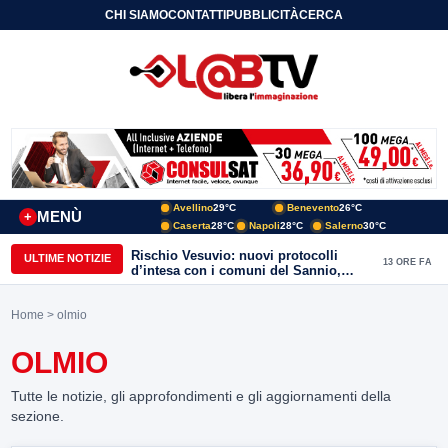
CHI SIAMO
CONTATTI
PUBBLICITÀ
CERCA
Avellino
29°C
Benevento
26°C
MENÙ
+
Caserta
28°C
Napoli
28°C
Salerno
30°C
Rischio Vesuvio: nuovi protocolli
ULTIME NOTIZIE
13 ORE FA
d’intesa con i comuni del Sannio,
firmato il protocollo con Arpaise
Home
> olmio
OLMIO
Tutte le notizie, gli approfondimenti e gli aggiornamenti della
sezione.